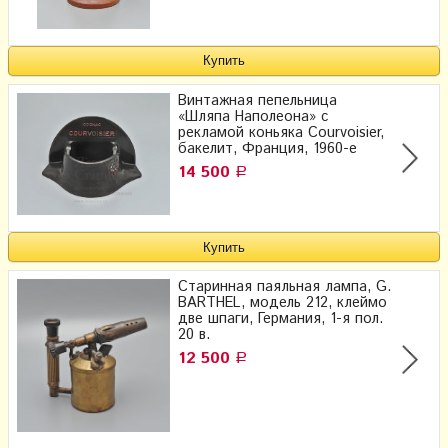
Винтажная пепельница
«Шляпа Наполеона» с
рекламой коньяка Courvoisier,
бакелит, Франция, 1960-е
14 500
Р
Старинная паяльная лампа, G.
BARTHEL, модель 212, клеймо
две шпаги, Германия, 1-я пол.
20 в.
12 500
Р