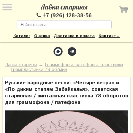
Лавка старины
+7 (926) 128-38-56
Каталог
Оценка
Доставка и оплата
Контакты
Лавка старины
→
Граммофоны, патефоны, пластинки
→
Грампластинки 78 об/мин
Русские народные песни: «Четыре ветра» и
«По диким степям Забайкалья», советская
старинная / винтажная пластинка 78 оборотов
для граммофона / патефона