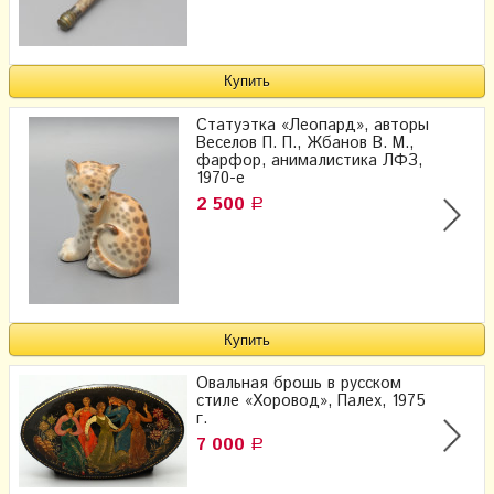
Статуэтка «Леопард», авторы
Веселов П. П., Жбанов В. М.,
фарфор, анималистика ЛФЗ,
1970-е
2 500
Р
Овальная брошь в русском
стиле «Хоровод», Палех, 1975
г.
7 000
Р