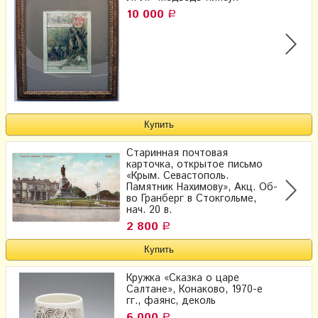
10 000
Р
Старинная почтовая
карточка, открытое письмо
«Крым. Севастополь.
Памятник Нахимову», Акц. Об-
во Гранберг в Стокгольме,
нач. 20 в.
2 800
Р
Кружка «Сказка о царе
Салтане», Конаково, 1970-е
гг., фаянс, деколь
6 000
Р