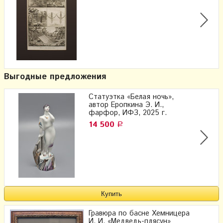
Выгодные предложения
Статуэтка «Белая ночь»,
автор Еропкина Э. И.,
фарфор, ИФЗ, 2025 г.
14 500
Р
Гравюра по басне Хемницера
И. И. «Медведь-плясун»