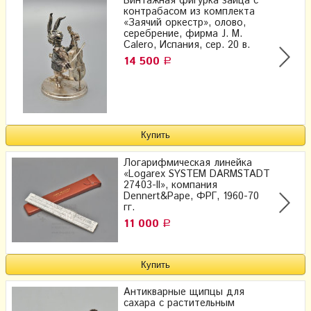
Винтажная фигурка зайца с
контрабасом из комплекта
«Заячий оркестр», олово,
серебрение, фирма J. M.
Calero, Испания, сер. 20 в.
14 500
Р
Логарифмическая линейка
«Logarex SYSTEM DARMSTADT
27403-II», компания
Dennert&Pape, ФРГ, 1960-70
гг.
11 000
Р
Антикварные щипцы для
сахара с растительным