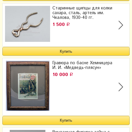
Старинные щипцы для колки
сахара, сталь, артель им.
Чкалова, 1930-40 гг.
1 500
Р
Гравюра по басне Хемницера
И. И. «Медведь-плясун»
10 000
Р