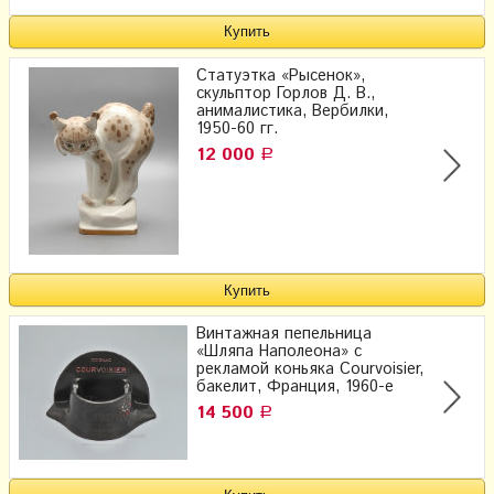
Статуэтка «Рысенок»,
скульптор Горлов Д. В.,
анималистика, Вербилки,
1950-60 гг.
12 000
Р
Винтажная пепельница
«Шляпа Наполеона» с
рекламой коньяка Courvoisier,
бакелит, Франция, 1960-е
14 500
Р