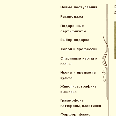
Новые поступления
Распродажа
Подарочные
сертификаты
Выбор подарка
Хобби и профессии
Старинные карты и
планы
Иконы и предметы
культа
Живопись, графика,
вышивка
Граммофоны,
патефоны, пластинки
Фарфор, фаянс,