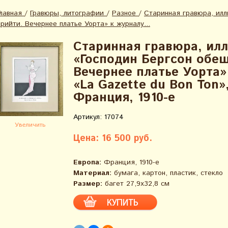
Главная
/
Гравюры, литографии
/
Разное
/
Старинная гравюра, ил
прийти. Вечернее платье Уорта» к журналу...
Старинная гравюра, ил
«Господин Бергсон обещ
Вечернее платье Уорта»
«La Gazette du Bon Ton»,
Франция, 1910-е
Артикул: 17074
Увеличить
Цена: 16 500 руб.
Европа:
Франция, 1910-е
Материал:
бумага, картон, пластик, стекло
Размер:
багет 27,9х32,8 см