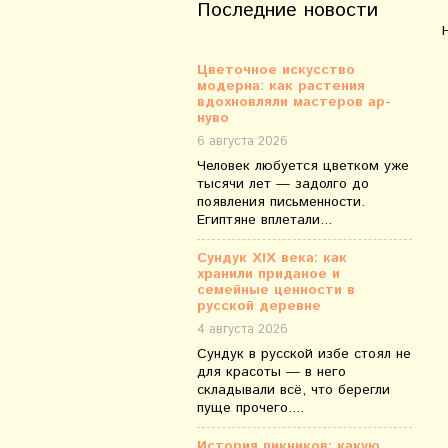
Последние новости
Цветочное искусство
модерна: как растения
вдохновляли мастеров ар-
нуво
6 августа 2026
Человек любуется цветком уже
тысячи лет — задолго до
появления письменности.
Египтяне вплетали...
Сундук XIX века: как
хранили приданое и
семейные ценности в
русской деревне
4 августа 2026
Сундук в русской избе стоял не
для красоты — в него
складывали всё, что берегли
пуще прочего....
История пикников: какую