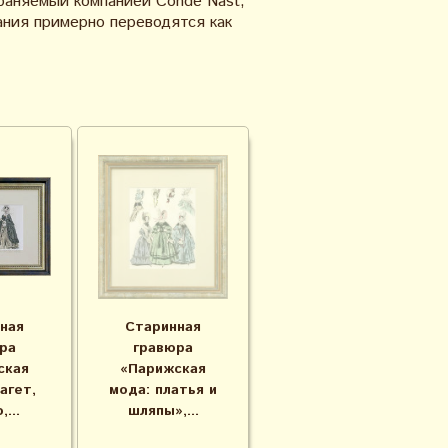
раняемый компанией Condé Nast,
ания примерно переводятся как
ная
Старинная
ра
гравюра
ская
«Парижская
агет,
мода: платья и
...
шляпы»,...