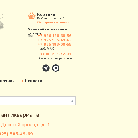
Корзина
Выбрано товаров:
0
Оформить заказ
Уточняйте наличие
товара!
Тел.:
+7 926 128-38-56
+7 925 505-49-69
+7 965 188-00-55
моб. MAX
8 800 201-72-91
бесплатно из регионов
вочник
Новости
 антиквариата
 Донской проезд, д. 1
925) 505-49-69