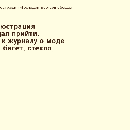
люстрация «Господин Бергсон обещал
люстрация
ал прийти.
 к журналу о моде
 багет, стекло,