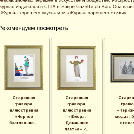
революционных перемен в искусстве и обществе. Распрост
журнал издавался в США в жанре Gazette du Bon. Оба назв
«Журнал хорошего вкуса» или «Журнал хорошего стиля».
Рекомендуем посмотреть
Старинная
Старинная
Старин
гравюра,
гравюра,
гравю
иллюстрация
иллюстрация
«Париж
«Черное
«Флора.
мода», б
благовоние....
Домашнее
стекло,
платье» к...