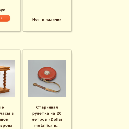
руб.
Нет в наличии
ые
Старинная
часы в
рулетка на 20
нном
метров «Dollar
Европа,
metallic» в...