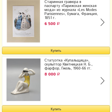
Старинная гравюра в
паспарту «Парижская женская
мода» из журнала «Les Modes
Parisiennes», бумага, Франция,
1851 г.
6 500
Р
Статуэтка «Купальщица»,
скульптор Квитницкая Н. Б.,
фарфор, Гжель, 1960-66 гг.
8 000
Р