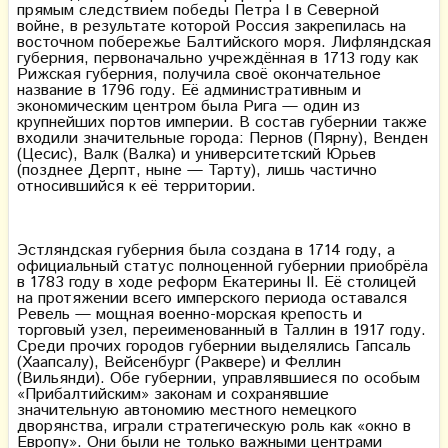
прямым следствием победы Петра I в Северной
войне, в результате которой Россия закрепилась на
восточном побережье Балтийского моря. Лифляндская
губерния, первоначально учреждённая в 1713 году как
Рижская губерния, получила своё окончательное
название в 1796 году. Её административным и
экономическим центром была Рига — один из
крупнейших портов империи. В состав губернии также
входили значительные города: Пернов (Пярну), Венден
(Цесис), Валк (Валка) и университетский Юрьев
(позднее Дерпт, ныне — Тарту), лишь частично
относившийся к её территории.
Эстляндская губерния была создана в 1714 году, а
официальный статус полноценной губернии приобрёла
в 1783 году в ходе реформ Екатерины II. Её столицей
на протяжении всего имперского периода оставался
Ревель — мощная военно-морская крепость и
торговый узел, переименованный в Таллин в 1917 году.
Среди прочих городов губернии выделялись Гапсаль
(Хаапсалу), Вейсенбург (Раквере) и Феллин
(Вильянди). Обе губернии, управлявшиеся по особым
«Прибалтийским» законам и сохранявшие
значительную автономию местного немецкого
дворянства, играли стратегическую роль как «окно в
Европу». Они были не только важными центрами