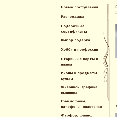
Новые поступления
Распродажа
Подарочные
сертификаты
Выбор подарка
Хобби и профессии
Старинные карты и
планы
Иконы и предметы
культа
Живопись, графика,
вышивка
Граммофоны,
патефоны, пластинки
Фарфор, фаянс,