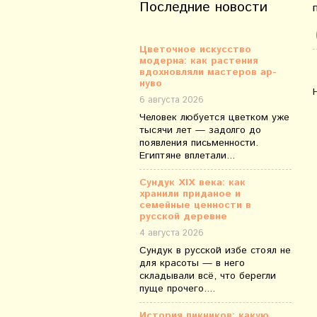
Последние новости
Цветочное искусство
модерна: как растения
вдохновляли мастеров ар-
нуво
6 августа 2026
Человек любуется цветком уже
тысячи лет — задолго до
появления письменности.
Египтяне вплетали...
Сундук XIX века: как
хранили приданое и
семейные ценности в
русской деревне
4 августа 2026
Сундук в русской избе стоял не
для красоты — в него
складывали всё, что берегли
пуще прочего....
История пикников: какую