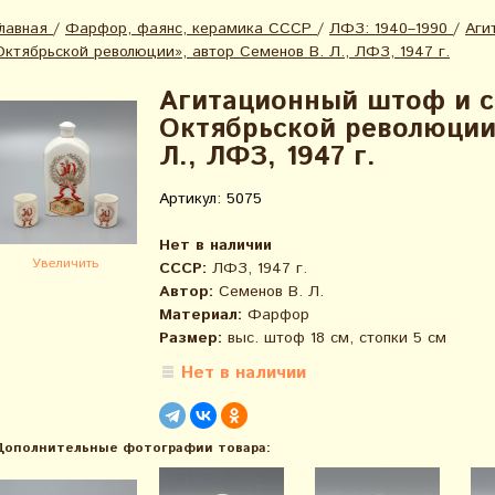
Главная
/
Фарфор, фаянс, керамика СССР
/
ЛФЗ: 1940–1990
/
Аги
Октябрьской революции», автор Семенов В. Л., ЛФЗ, 1947 г.
Агитационный штоф и с
Октябрьской революции
Л., ЛФЗ, 1947 г.
Артикул: 5075
Нет в наличии
Увеличить
СССР:
ЛФЗ, 1947 г.
Автор:
Семенов В. Л.
Материал:
Фарфор
Размер:
выс. штоф 18 см, стопки 5 см
Нет в наличии
Дополнительные фотографии товара: