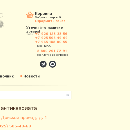
Корзина
Выбрано товаров:
0
Оформить заказ
Уточняйте наличие
товара!
Тел.:
+7 926 128-38-56
+7 925 505-49-69
+7 965 188-00-55
моб. MAX
8 800 201-72-91
бесплатно из регионов
вочник
Новости
 антиквариата
 Донской проезд, д. 1
925) 505-49-69