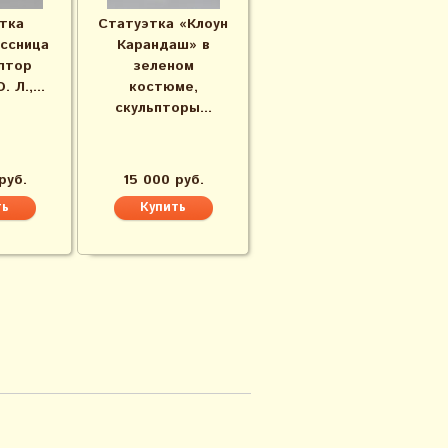
тка
Статуэтка «Клоун
ссница
Карандаш» в
ьптор
зеленом
 Л.,...
костюме,
скульпторы...
руб.
15 000 руб.