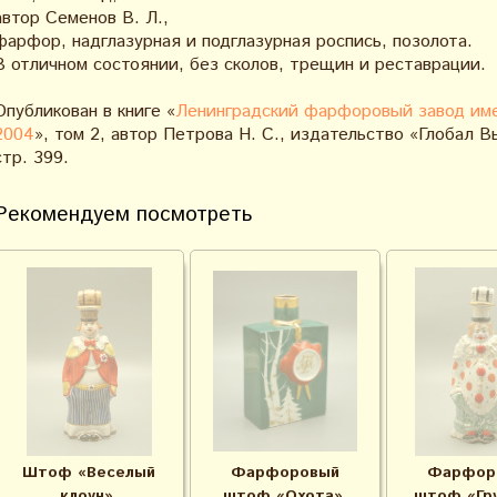
автор Семенов В. Л.,
фарфор, надглазурная и подглазурная роспись, позолота.
В отличном состоянии, без сколов, трещин и реставрации.
Опубликован в книге «
Ленинградский фарфоровый завод име
2004
», том 2, автор Петрова Н. С., издательство «Глобал В
стр. 399.
Рекомендуем посмотреть
Штоф «Веселый
Фарфоровый
Фарфор
клоун»,
штоф «Охота»,
штоф «Гр