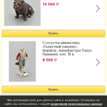
14 500
Р
Статуэтка-миниатюра
«Галантный кавалер»,
фарфор, мануфактура Плауэ,
Германия, кон. 19 в.
8 500
Р
Мы используем куки для работы сайта и аналитики. Оставаясь на
сайте, вы соглашаетесь с нашей
политикой персональных данных
.