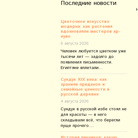
Последние новости
Цветочное искусство
модерна: как растения
вдохновляли мастеров ар-
нуво
6 августа 2026
Человек любуется цветком уже
тысячи лет — задолго до
появления письменности.
Египтяне вплетали...
Сундук XIX века: как
хранили приданое и
семейные ценности в
русской деревне
4 августа 2026
Сундук в русской избе стоял не
для красоты — в него
складывали всё, что берегли
пуще прочего....
История пикников: какую