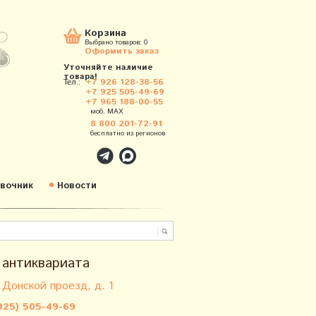
Корзина
Выбрано товаров:
0
Оформить заказ
Уточняйте наличие
товара!
Тел.:
+7 926 128-38-56
+7 925 505-49-69
+7 965 188-00-55
моб. MAX
8 800 201-72-91
бесплатно из регионов
вочник
Новости
 антиквариата
 Донской проезд, д. 1
925) 505-49-69