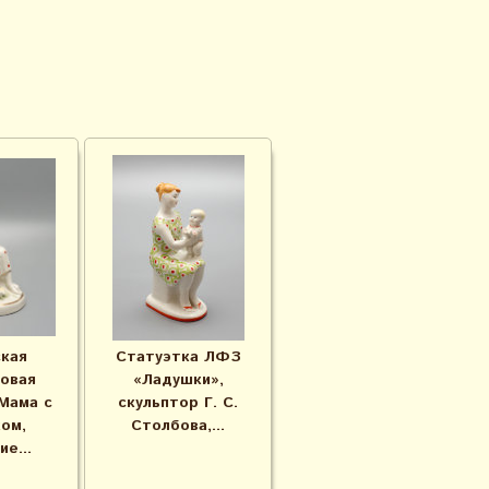
кая
Статуэтка ЛФЗ
овая
«Ладушки»,
Мама с
скульптор Г. С.
ом,
Столбова,...
е...