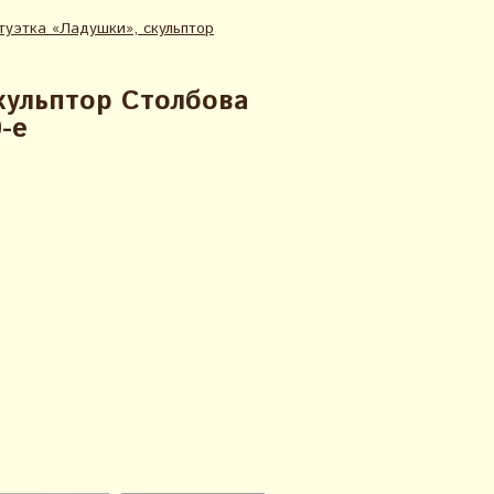
туэтка «Ладушки», скульптор
кульптор Столбова
-е