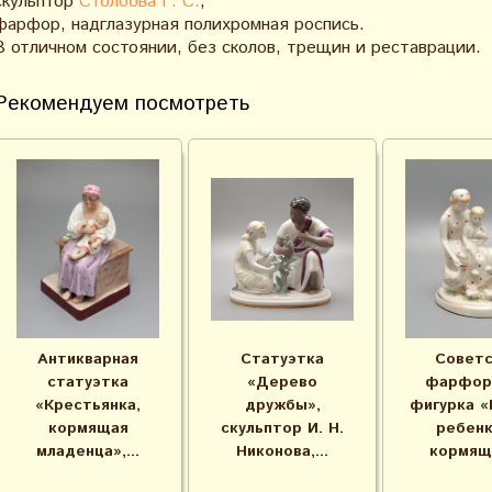
скульптор
Столбова Г. С.
,
фарфор, надглазурная полихромная роспись.
В отличном состоянии, без сколов, трещин и реставрации.
Рекомендуем посмотреть
Антикварная
Статуэтка
Советс
статуэтка
«Дерево
фарфор
«Крестьянка,
дружбы»,
фигурка «
кормящая
скульптор И. Н.
ребенк
младенца»,...
Никонова,...
кормящи