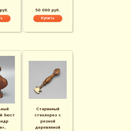
руб.
50 000 руб.
ьный
Старинный
й бюст
стеклорез с
андр
резной
н»,
деревянной