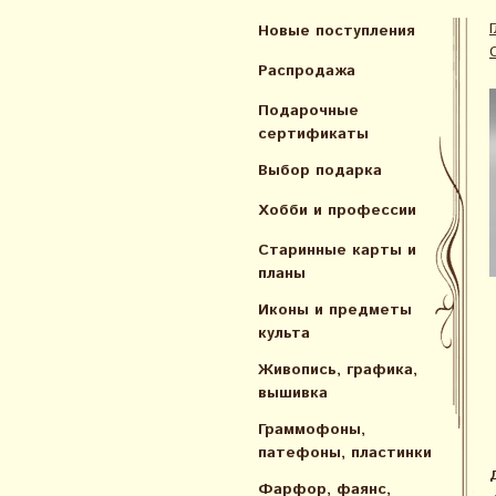
Новые поступления
Распродажа
Подарочные
сертификаты
Выбор подарка
Хобби и профессии
Старинные карты и
планы
Иконы и предметы
культа
Живопись, графика,
вышивка
Граммофоны,
патефоны, пластинки
Фарфор, фаянс,