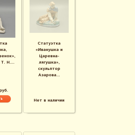
тка
Статуэтка
ка,
«Иванушка и
венок»,
Царевна-
. Н....
лягушка»,
скульптор
Азарова...
руб.
Нет в наличии