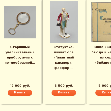
Старинный
Статуэтка-
Книга «С
увеличительный
миниатюра
блюда и н
прибор, лупа с
«Галантный
из се
петлеобразной...
кавалер»,
«Библиот
фарфор,...
12 000 руб.
8 500 руб.
5 000 