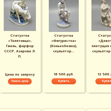
Статуэтка
Статуэтка
Статуэ
«Телятница»,
«Фигуристка»
«Девоч
Гжель, фарфор
(Конькобежка),
плетущая 
СССР, Азарова Л.
скульптор...
скульптор Т
П.
18 500 руб.
12 500 
Цена по запросу
Узнать цену