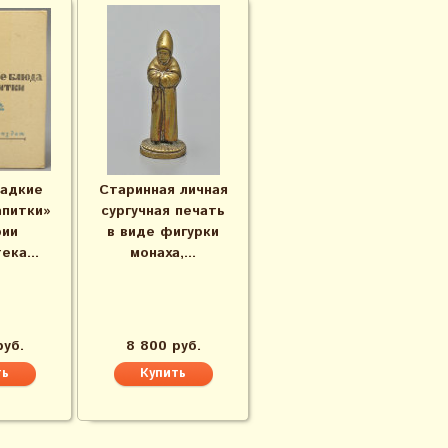
ладкие
Старинная личная
апитки»
сургучная печать
рии
в виде фигурки
ека...
монаха,...
руб.
8 800 руб.