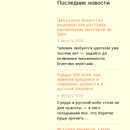
Последние новости
Цветочное искусство
модерна: как растения
вдохновляли мастеров ар-
нуво
6 августа 2026
Человек любуется цветком уже
тысячи лет — задолго до
появления письменности.
Египтяне вплетали...
Сундук XIX века: как
хранили приданое и
семейные ценности в
русской деревне
4 августа 2026
Сундук в русской избе стоял не
для красоты — в него
складывали всё, что берегли
пуще прочего....
История пикников: какую