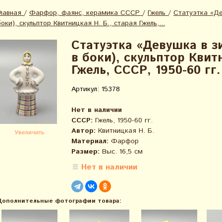
Главная
/
Фарфор, фаянс, керамика СССР
/
Гжель
/
Статуэтка «Де
боки), скульптор Квитницкая Н. Б., старая Гжель,...
Статуэтка «Девушка в з
в боки), скульптор Квит
Гжель, СССР, 1950-60 гг.
Артикул: 15378
Нет в наличии
СССР:
Гжель, 1950-60 гг.
Автор:
Квитницкая Н. Б.
Увеличить
Материал:
Фарфор
Размер:
Выс. 16,5 см
Нет в наличии
Дополнительные фотографии товара: