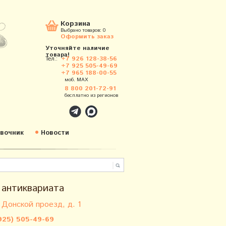
Корзина
Выбрано товаров:
0
Оформить заказ
Уточняйте наличие
товара!
Тел.:
+7 926 128-38-56
+7 925 505-49-69
+7 965 188-00-55
моб. MAX
8 800 201-72-91
бесплатно из регионов
вочник
Новости
 антиквариата
 Донской проезд, д. 1
925) 505-49-69