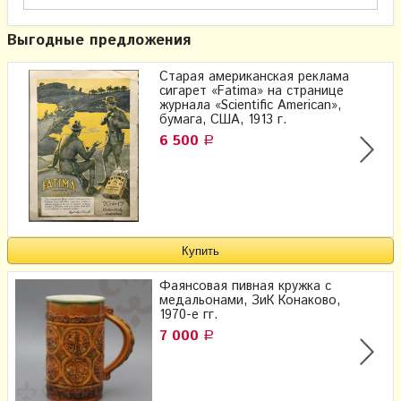
Выгодные предложения
Старая американская реклама
сигарет «Fatima» на странице
журнала «Scientific American»,
бумага, США, 1913 г.
6 500
Р
Фаянсовая пивная кружка с
медальонами, ЗиК Конаково,
1970-е гг.
7 000
Р