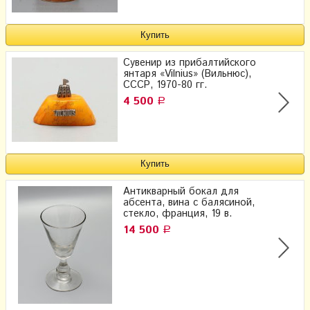
Сувенир из прибалтийского
янтаря «Vilnius» (Вильнюс),
СССР, 1970-80 гг.
4 500
Р
Антикварный бокал для
абсента, вина с балясиной,
стекло, франция, 19 в.
14 500
Р