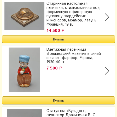
Старинная настольная
плакетка, стилизованная под
форменную офицерскую
пуговицу гвардейских
инженеров, мрамор, латунь,
Франция, 19 в.
14 500
Р
Винтажная перечница
«Голландский мальчик в синей
шляпе», фарфор, Европа,
1930-40 гг.
7 500
Р
Статуэтка «Бульдог»,
скульптор Драчинская В. С.,