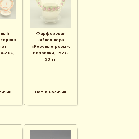
рный
Фарфоровая
сервиз
чайная пара
тет
«Розовые розы»,
а-80»,.
Вербилки, 1927-
32 гг.
личии
Нет в наличии