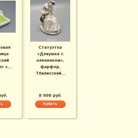
овая
Статуэтка
ница
«Девушка с
ский
олененком»,
г с...
фарфор,
Тбилисский...
руб.
8 000 руб.