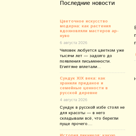
Последние новости
Цветочное искусство
модерна: как растения
вдохновляли мастеров ар-
нуво
6 августа 2026
Человек любуется цветком уже
тысячи лет — задолго до
появления письменности.
Египтяне вплетали...
Сундук XIX века: как
хранили приданое и
семейные ценности в
русской деревне
4 августа 2026
Сундук в русской избе стоял не
для красоты — в него
складывали всё, что берегли
пуще прочего....
История пикников: какую