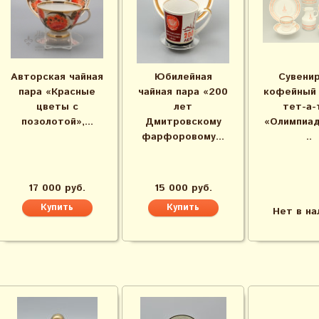
Авторская чайная
Юбилейная
Сувени
пара «Красные
чайная пара «200
кофейный 
цветы с
лет
тет-а-
позолотой»​,...
Дмитровскому
«Олимпиад
фарфоровому...
..
17 000 руб.
15 000 руб.
Нет в на