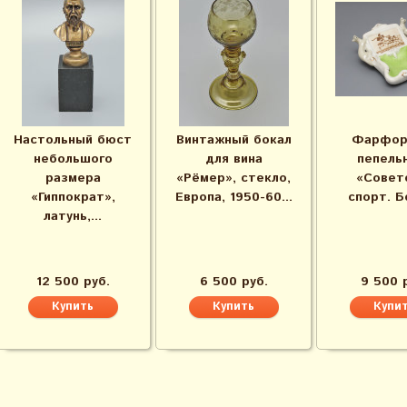
Настольный бюст
Винтажный бокал
Фарфор
небольшого
для вина
пепель
размера
«Рёмер», стекло,
«Совет
«Гиппократ»,
Европа, 1950-60...
спорт. Бе
латунь,...
12 500 руб.
6 500 руб.
9 500 