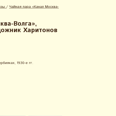
изы
/
Чайная пара «Канал Москва-
ква-Волга»,
удожник Харитонов
билках, 1930-е гг.