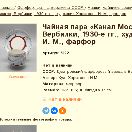
Главная
/
Фарфор, фаянс, керамика СССР
/
Чашки, чайники, серв
Волга», Вербилки, 1930-е гг., художник Харитонов И. М., фарфор
Чайная пара «Канал Мос
Вербилки, 1930-е гг., х
И. М., фарфор
Артикул: 3122
Нет в наличии
СССР:
Дмитровский фарфоровый завод в Вер
Увеличить
Автор:
Худ. Харитонов И.М.
Материал:
Фарфор
Размер:
Выс. 6,5; д. блюдца 17 см
Нет в наличии
Дополнительные фотографии товара: