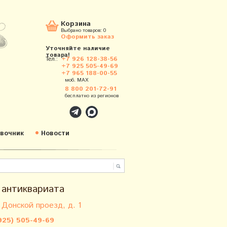
Корзина
Выбрано товаров:
0
Оформить заказ
Уточняйте наличие
товара!
Тел.:
+7 926 128-38-56
+7 925 505-49-69
+7 965 188-00-55
моб. MAX
8 800 201-72-91
бесплатно из регионов
вочник
Новости
 антиквариата
 Донской проезд, д. 1
925) 505-49-69