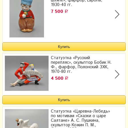
шляпе», фарфор, Европа,
1930-40 гг.
7 500
Р
Статуэтка «Русский
перепляс», скульптор Бобик Н.
Ф., фарфор, Полонский ЗХК,
1970-80 гг.
4 500
Р
Статуэтка «Царевна-Лебедь»
по мотивам «Сказки о царе
Салтане» А. С. Пушкина,
скульптор Кожин П. М.,