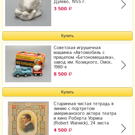
Дулево, 1955 г.
3 500
Р
Советская игрушечная
машинка «Автомобиль с
прицепом «Бетономешалка»,
завод им. Козицкого, Омск,
1980-е
8 500
Р
Старинная чистая тетрадь в
линию с портретом
американского актера театра
и кино Роберта Уорика
(Robert Warwick), 24 листа
4 500
Р