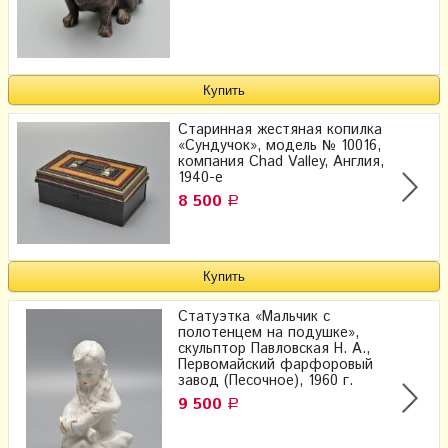
Старинная жестяная копилка
«Сундучок», модель № 10016​,
компания Chad Valley, Англия,
1940-е
8 500
Р
Статуэтка «Мальчик с
полотенцем на подушке»,
скульптор Павловская Н. А.,​
Первомайский фарфоровый
завод (Песочное), 1960 г.
9 500
Р