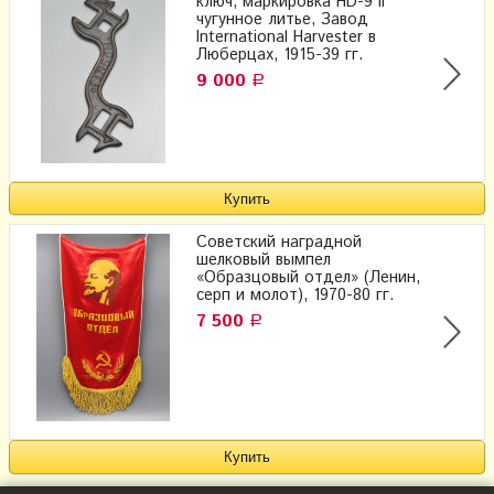
ключ, маркировка HD-9 II
чугунное литье, Завод
International Harvester в
Люберцах, 1915-39 гг.
9 000
Р
Советский наградной
шелковый вымпел
«Образцовый отдел» (Ленин,
серп и молот), 1970-80 гг.
7 500
Р