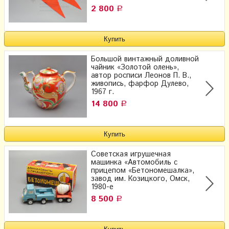
2 800
Р
Большой винтажный доливной
чайник «Золотой олень»,
автор росписи Леонов П. В.,
живопись, фарфор Дулево,
1967 г.
14 800
Р
Советская игрушечная
машинка «Автомобиль с
прицепом «Бетономешалка»,
завод им. Козицкого, Омск,
1980-е
8 500
Р