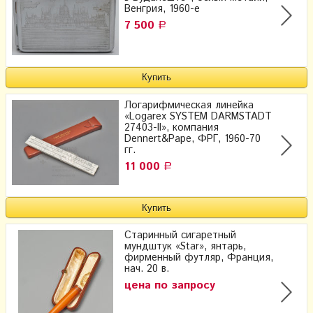
Венгрия, 1960-е
7 500
Р
Логарифмическая линейка
«Logarex SYSTEM DARMSTADT
27403-II», компания
Dennert&Pape, ФРГ, 1960-70
гг.
11 000
Р
Старинный сигаретный
мундштук «Star», янтарь,
фирменный футляр, Франция,
нач. 20 в.
цена по запросу