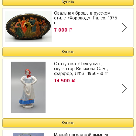
Овальная брошь в русском
стиле «Хоровод», Палех, 1975
г.
7 000
Р
Статуэтка «Плясунья»,
скульптор Велихова С. Б.,
фарфор, ЛФЗ, 1950-60 гг.
14 500
Р
Малый наградной вымпел