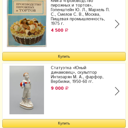
Книга «Производство
пирожных и тортов»,
Гопенштейн Ю. Л., Мархель П.
С., Смелов С. В., Москва,
Пищевая промышленность,
1975 г.
4 500
Р
Статуэтка «Юный
динамовец», скульптор
Интизарян​ М. А.​, фарфор,
Вербилки, 1950-60 гг.
9 000
Р