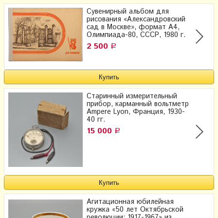
Сувенирный альбом для
рисования «Александровский
сад в Москве», формат А4,
Олимпиада-80, СССР, 1980 г.
2 500
Р
Старинный измерительный
прибор, карманный вольтметр
Ampere Lyon, Франция, 1930-
40 гг.
15 000
Р
Агитационная юбилейная
кружка «50 лет Октябрьской
революции: 1917-1967» из