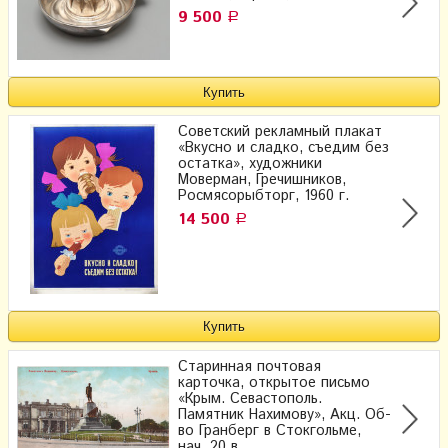
9 500
Р
Советский рекламный плакат
«Вкусно и сладко, съедим без
остатка», художники
Моверман, Гречишников,
Росмясорыбторг, 1960 г.
14 500
Р
Старинная почтовая
карточка, открытое письмо
«Крым. Севастополь.
Памятник Нахимову», Акц. Об-
во Гранберг в Стокгольме,
нач. 20 в.