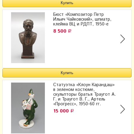
Бюст «Композитор Петр
Ильич Чайковский», шпиатр,
клейма ВЦ и РДПТ, 1950-е
8 500
Р
Статуэтка «Клоун Карандаш»
в зеленом костюме,
скульпторы братья Траугот А.
Г. и Траугот В. Г., Артель
«Прогресс», 1950-60 гг.
15 000
Р