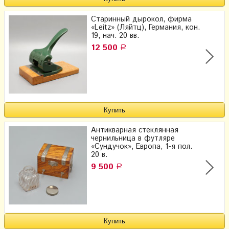
Старинный дырокол, фирма
«Leitz» (Ляйтц), Германия, кон.
19, нач. 20 вв.
12 500
Р
Антикварная стеклянная
чернильница в футляре
«Сундучок», Европа, 1-я пол.
20 в.
9 500
Р