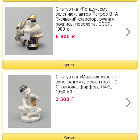
Статуэтка «По щучьему
велению», автор Петров В. А.,
Гжельский фарфор, ручная
роспись, позолота, СССР,
1980-е
6 800
Р
Статуэтка «Мальчик узбек с
виноградом», скульптор Г. С.
Столбова, фарфор, ЛФЗ,
1950-60 гг.
3 500
Р