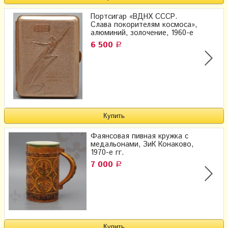
Портсигар «ВДНХ СССР.
Слава покорителям космоса»,
алюминий, золочение, 1960-е
6 500
Р
Фаянсовая пивная кружка с
медальонами, ЗиК Конаково,
1970-е гг.
7 000
Р