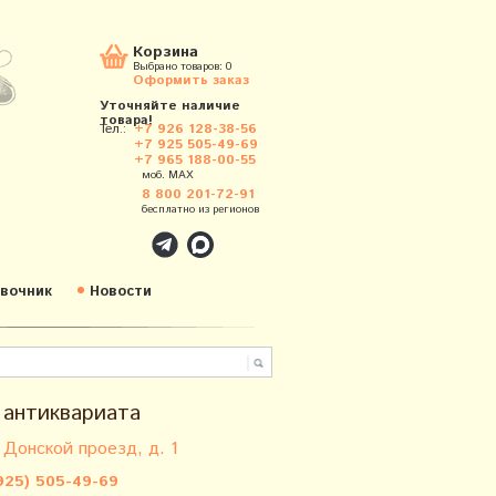
Корзина
Выбрано товаров:
0
Оформить заказ
Уточняйте наличие
товара!
Тел.:
+7 926 128-38-56
+7 925 505-49-69
+7 965 188-00-55
моб. MAX
8 800 201-72-91
бесплатно из регионов
вочник
Новости
 антиквариата
 Донской проезд, д. 1
925) 505-49-69