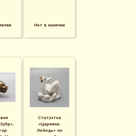
личии
Нет в наличии
вая
Статуэтка
Зубр»,
«Царевна-
тор
Лебедь» по