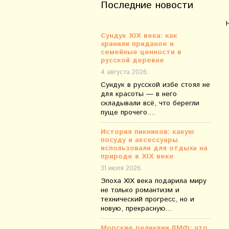
Последние новости
Сундук XIX века: как
хранили приданое и
семейные ценности в
русской деревне
4 августа 2026
Сундук в русской избе стоял не
для красоты — в него
складывали всё, что берегли
пуще прочего....
История пикников: какую
посуду и аксессуары
использовали для отдыха на
природе в XIX веке
31 июля 2026
Эпоха XIX века подарила миру
не только романтизм и
технический прогресс, но и
новую, прекрасную...
Морские реликвии ВМФ: что