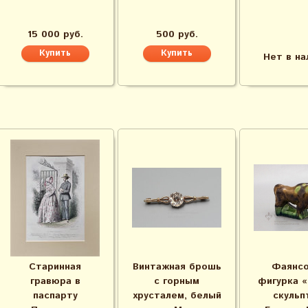
15 000 руб.
500 руб.
Нет в на
Старинная
Винтажная брошь
Фаянсо
гравюра в
с горным
фигурка «
паспарту
хрусталем, белый
скульп