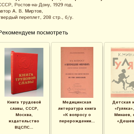
СССР, Ростов-на-Дону, 1929 год,
автор А. В. Миртов,
твердый переплет, 208 стр., б/у.
Рекомендуем посмотреть
Книга трудовой
Медицинская
Детская 
славы, СССР,
литература книга
«Гуляка»,
Москва,
«К вопросу о
Минаев, 
издательство
перерождении...
«Дешева
ВЦСПС...