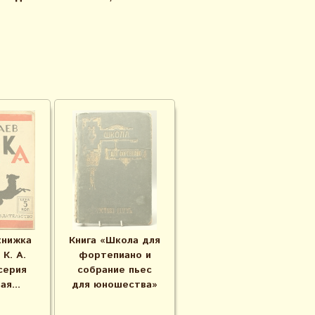
книжка
Книга «Школа для
 К. А.
фортепиано и
серия
собрание пьес
я...
для юношества»