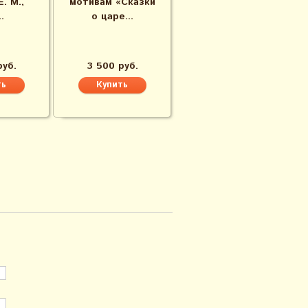
. М.,
мотивам «Сказки
.
о царе...
руб.
3 500 руб.