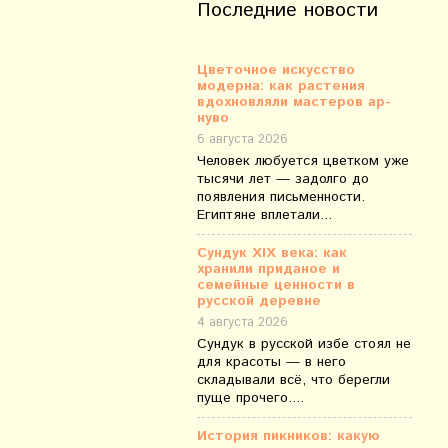
Последние новости
Цветочное искусство
модерна: как растения
вдохновляли мастеров ар-
нуво
6 августа 2026
Человек любуется цветком уже
тысячи лет — задолго до
появления письменности.
Египтяне вплетали...
Сундук XIX века: как
хранили приданое и
семейные ценности в
русской деревне
4 августа 2026
Сундук в русской избе стоял не
для красоты — в него
складывали всё, что берегли
пуще прочего....
История пикников: какую