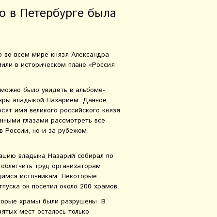
го в Петербурге была
о во всем мире князя Александра
или в историческом плане «Россия
 можно было увидеть в альбоме-
авры владыкой Назарием. Данное
сят имя великого российского князя
енными глазами рассмотреть все
в России, но и за рубежом.
ацию владыка Назарий собирал по
 облегчить труд организаторам
имся источникам. Некоторые
пуска он посетил около 200 храмов.
оторые храмы были разрушены. В
вятых мест осталось только