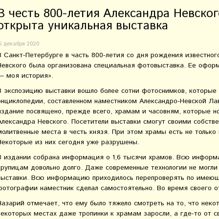
В честь 800-летия Александра Невско
открыта уникальная выставка
6 декабря 2020
В Санкт-Петербурге в часть 800-летия со дня рождения известног
Невского была организована специальная фотовыставка. Ее оформ
— моя история».
В экспозицию выставки вошло более сотни фотоснимков, которые
энциклопедии, составленном наместником Александро-Невской Л
издание посвящено, прежде всего, храмам и часовням, которые но
Александра Невского. Посетители выставки смогут своими собств
молитвенные места в честь князя. При этом храмы есть не только 
Некоторые из них сегодня уже разрушены.
В издании собрана информация о 1,6 тысячи храмов. Всю информ
крупицам довольно долго. Даже современные технологии не могли
выставки. Всю информацию приходилось перепроверять по имеющ
фотографии наместник сделал самостоятельно. Во время своего от
Назарий отмечает, что ему было тяжело смотреть на то, что нек
некоторых местах даже тропинки к храмам заросли, а где-то от с