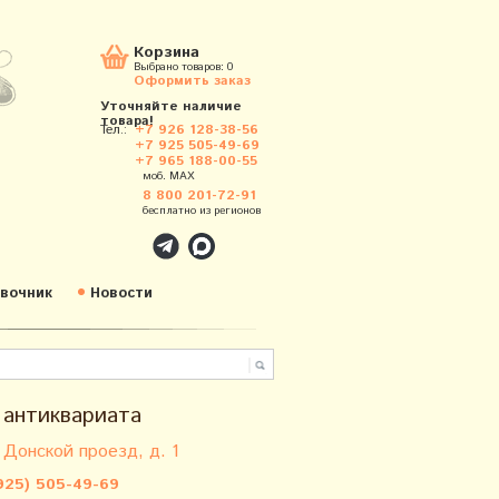
Корзина
Выбрано товаров:
0
Оформить заказ
Уточняйте наличие
товара!
Тел.:
+7 926 128-38-56
+7 925 505-49-69
+7 965 188-00-55
моб. MAX
8 800 201-72-91
бесплатно из регионов
вочник
Новости
 антиквариата
 Донской проезд, д. 1
925) 505-49-69