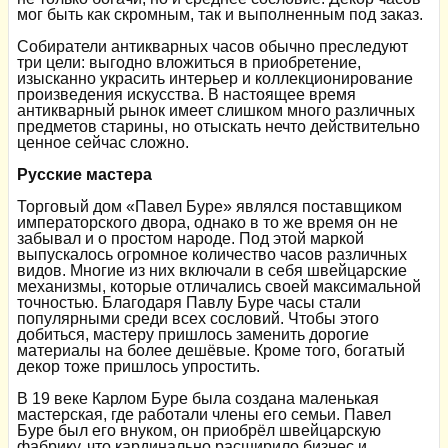
мог быть как скромным, так и выполненным под заказ.
Собиратели антикварных часов обычно преследуют
три цели: выгодно вложиться в приобретение,
изысканно украсить интерьер и коллекционирование
произведения искусства. В настоящее время
антикварный рынок имеет слишком много различных
предметов старины, но отыскать нечто действительно
ценное сейчас сложно.
Русские мастера
Торговый дом «Павел Буре» являлся поставщиком
императорского двора, однако в то же время он не
забывал и о простом народе. Под этой маркой
выпускалось огромное количество часов различных
видов. Многие из них включали в себя швейцарские
механизмы, которые отличались своей максимальной
точностью. Благодаря Павлу Буре часы стали
популярными среди всех сословий. Чтобы этого
добиться, мастеру пришлось заменить дорогие
материалы на более дешёвые. Кроме того, богатый
декор тоже пришлось упростить.
В 19 веке Карлом Буре была создана маленькая
мастерская, где работали члены его семьи. Павел
Буре был его внуком, он приобрёл швейцарскую
фабрику, что кардинально расширило бизнес и