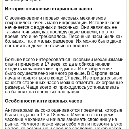
История появления старинных часов
О возникновении первых часовых механизмов
сохранилось очень мало информации. История часов
начинается с водяных и песочных. Они являлись не
такими точными, как последующие модели, но в то
время, это и не требовалось. Песочные часы были как
больших, так и малых размеров. Их можно было даже
поставить в доме, в отличие от водных.
Больше всего интересоваться часовыми механизмами
стали примерно в 17 веке, когда в обиход начали
входить механические предметы. Их изобретение
было осуществлено немного раньше. В Европе часы
начали появляться в конце 17 века. Из отрицательных
качеств старинных часов можно отметить их огромные
размеры. Чаще всего их приходилось устанавливать
на башнях на городских площадях.
Особенности антикварных часов
Антикварами высоко оцениваются предметы, которые
были созданы в 17 и 18 веках. Именно в это время
часовые механизмы начали занимать свою нишу на
рынке. Немного позже часы себе могли позволить уже
не только богачи, но и среднее сословие. Декор часов