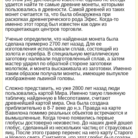
удается найти те самые древние монеты, которыми
пользовались в древности. Самой древней из таких
монет считается та, что была обнаружена при
раскопках древнегреческого рода Эфес. Когда-то
именно этот город был известен как один из
процветающих центров торговли.
Ученые определили, что найденная монета была
сделана примерно 2700 лет назад. Для ее
изготовления использовали сплав, состоящий из
золота и серебра. В специальную металлическую
заготовку наливали подготовленный сплав, а затем
мастер ударял по обратной стороне заготовки
молотком, и монета выскакивала из заготовки. Именно
таким образом получали монеты, имеющие выпуклое
изображение львиной головы.
Сложно представить, но уже 2800 лет назад люди
пользовались картой Мира. Именно такую глиняную
табличку, найденную в Месопотамии, считают
древнейшей картой мира. Она была создана
приблизительно в 8-7 веке до н.э. Правда на карте
Вавилона помимо реальных объектов встречаются и
вымышленные. Когда точно появились первые
глобусы достоверно неизвестно. До наших дней дошел
глобус, сделанный из нескольких частиц от страусовых
яиц. После этого гравер перенес на него карту Старого
и Нового света. Считается, что этот глобус был создан