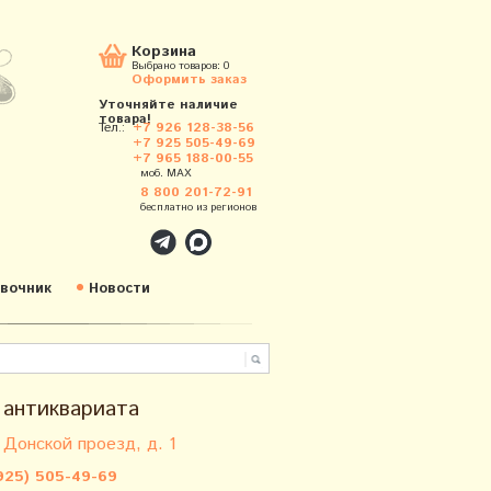
Корзина
Выбрано товаров:
0
Оформить заказ
Уточняйте наличие
товара!
Тел.:
+7 926 128-38-56
+7 925 505-49-69
+7 965 188-00-55
моб. MAX
8 800 201-72-91
бесплатно из регионов
вочник
Новости
 антиквариата
 Донской проезд, д. 1
925) 505-49-69