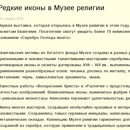
Редкие иконы в Музее религии
25 апреля 2018
Первая выставка, которая открылась в Музее религии в этом году
сюжетам Евангелие. Посетители смогут увидеть более 70 великол
названием «Серебро Господа моего».
Евангельские мотивы из богатого фонда Музея созданы в разных 
признанными и неизвестными талантливыми мастерами серебряных
антикварные иконы и сюжеты датированы XVII – XIX вв., выполнены
применением разнообразных основ: чеканка, роспись по металлу, 
металлами, чернь, замысловатые орнаменты, эмаль.
Известные работы «Воскресение Христа» и «Распятие с предстоя
легкостью изображений. Великолепные иконы знаменитых фабрик 
и уникальные иконостасы Алексеева поражают щепетильностью де
Имена многих мастеров, создавших необычайно красивые и интер
неизвестными. Сохранились только скромные инициалы, написанны
металлических окладах. Коллекцию Музея религии гармонично доп
созданной из серебра, которую применяли в традиционных церков