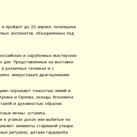
, и пройдет до 22 апреля, посвящена
епных экспонатов, объединенных под
российских и зарубежных мастерских
 дел. Представленные на выставке
 в различных техниках и с
палех, инкрустация драгоценными
щим» поражают тонкостью линий и
Кукина и Орлова, оклады Атазевича
талей и духовностью образов.
есные иконы, остались
е в уголках досок или выбитые на
олняют элементы старинной утвари,
ных ритуалах, детали гардероба