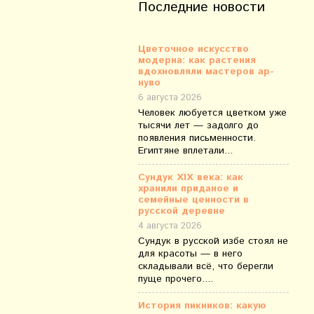
Последние новости
Цветочное искусство
модерна: как растения
вдохновляли мастеров ар-
нуво
6 августа 2026
Человек любуется цветком уже
тысячи лет — задолго до
появления письменности.
Египтяне вплетали...
Сундук XIX века: как
хранили приданое и
семейные ценности в
русской деревне
4 августа 2026
Сундук в русской избе стоял не
для красоты — в него
складывали всё, что берегли
пуще прочего....
История пикников: какую