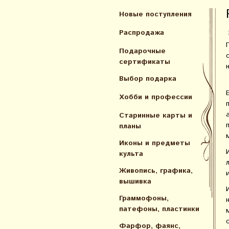
Новые поступления
Распродажа
Подарочные
сертификаты
Выбор подарка
Хобби и профессии
Старинные карты и
планы
Иконы и предметы
культа
Живопись, графика,
вышивка
Граммофоны,
патефоны, пластинки
Фарфор, фаянс,