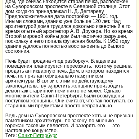
Дом, где сейчас находится старая печка, расположен
на Суворовском проспекте в Северной столице. Этот
дом когда-то принадлежал Н. Д. Дегтяреву.
Предположительная дата постройки — 1901 год.
Иными словами, зданию уже больше 120 лет. Над
архитектурой дома трудился довольно известный в то
время опытный архитектор А. В. Друкера. Но во время
Второй мировой войны дом был частично разрушен,
поскольку в него попала фугасная бомба. К 1952 году
здание удалось полностью восстановить до былого
состояния.
Печь будет продана «под разборку». Владелица
помещения планируется переезжать, поэтому решила
продать антикварную печь. Дом, в котором находится
печь, не признан официально памятником
архитектуры. В связи с этим по действующему
законодательству запретить женщине производить
демонтаж старинной печи никто не может. Однако
многие жители Санкт-Петербурга были возмущены
поступком женщины. Они считают, что так поступать со
старинными предметами просто неправильно.
Ведь дом на Суворовском проспекте хоть и не признан
памятником архитектуры по закону, по мнению
горожан таковым является. И разорять его — это
настоящее кощунство.
Теги:
Санкт-Петербург