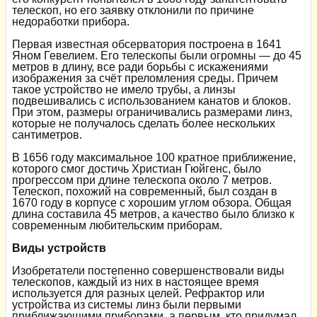
телескоп, но его заявку отклонили по причине
недоработки прибора.
Первая известная обсерватория построена в 1641
Яном Гевелием. Его телескопы были огромны — до 45
метров в длину, все ради борьбы с искажениями
изображения за счёт преломления среды. Причем
такое устройство не имело трубы, а линзы
подвешивались с использованием канатов и блоков.
При этом, размеры ограничивались размерами линз,
которые не получалось сделать более нескольких
сантиметров.
В 1656 году максимальное 100 кратное приближение,
которого смог достичь Христиан Гюйгенс, было
прогрессом при длине телескопа около 7 метров.
Телескоп, похожий на современный, был создан в
1670 году в корпусе с хорошим углом обзора. Общая
длина составила 45 метров, а качество было близко к
современным любительским приборам.
Виды устройств
Изобретатели постепенно совершенствовали виды
телескопов, каждый из них в настоящее время
используется для разных целей. Рефрактор или
устройства из системы линз были первыми
приближающими приборами, а первым, кто придумал