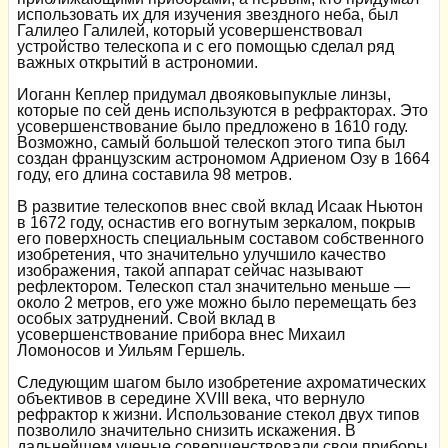
использовать их для изучения звездного неба, был
Галилео Галилей, который усовершенствовал
устройство телескопа и с его помощью сделал ряд
важных открытий в астрономии.
Иоганн Кеплер придумал двояковыпуклые линзы,
которые по сей день используются в рефракторах. Это
усовершенствование было предложено в 1610 году.
Возможно, самый большой телескоп этого типа был
создан французским астрономом Адриеном Озу в 1664
году, его длина составила 98 метров.
В развитие телескопов внес свой вклад Исаак Ньютон
в 1672 году, оснастив его вогнутым зеркалом, покрыв
его поверхность специальным составом собственного
изобретения, что значительно улучшило качество
изображения, такой аппарат сейчас называют
рефлектором. Телескоп стал значительно меньше —
около 2 метров, его уже можно было перемещать без
особых затруднений. Свой вклад в
усовершенствование прибора внес Михаил
Ломоносов и Уильям Гершель.
Следующим шагом было изобретение ахроматических
объективов в середине XVIII века, что вернуло
рефрактор к жизни. Использование стекол двух типов
позволило значительно снизить искажения. В
дальнейшем ученые совершенствовали свои приборы