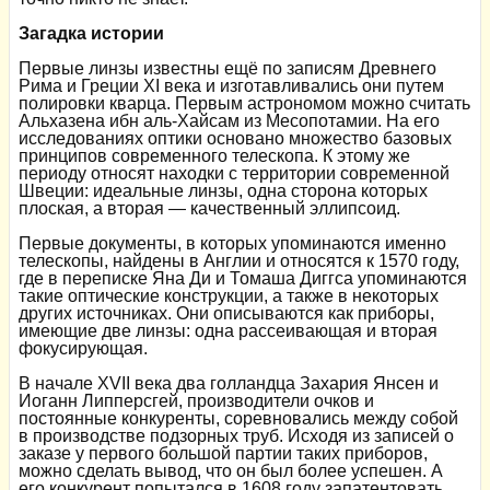
Загадка истории
Первые линзы известны ещё по записям Древнего
Рима и Греции XI века и изготавливались они путем
полировки кварца. Первым астрономом можно считать
Альхазена ибн аль-Хайсам из Месопотамии. На его
исследованиях оптики основано множество базовых
принципов современного телескопа. К этому же
периоду относят находки с территории современной
Швеции: идеальные линзы, одна сторона которых
плоская, а вторая — качественный эллипсоид.
Первые документы, в которых упоминаются именно
телескопы, найдены в Англии и относятся к 1570 году,
где в переписке Яна Ди и Томаша Диггса упоминаются
такие оптические конструкции, а также в некоторых
других источниках. Они описываются как приборы,
имеющие две линзы: одна рассеивающая и вторая
фокусирующая.
В начале XVII века два голландца Захария Янсен и
Иоганн Липперсгей, производители очков и
постоянные конкуренты, соревновались между собой
в производстве подзорных труб. Исходя из записей о
заказе у первого большой партии таких приборов,
можно сделать вывод, что он был более успешен. А
его конкурент попытался в 1608 году запатентовать