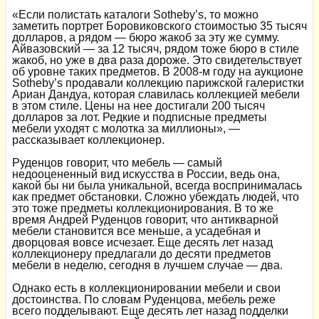
«Если полистать каталоги Sotheby’s, то можно
заметить портрет Боровиковского стоимостью 35 тысяч
долларов, а рядом — бюро жакоб за эту же сумму.
Айвазовский — за 12 тысяч, рядом тоже бюро в стиле
жакоб, но уже в два раза дороже. Это свидетельствует
об уровне таких предметов. В 2008-м году на аукционе
Sotheby’s продавали коллекцию парижской галеристки
Ариан Дандуа, которая славилась коллекцией мебели
в этом стиле. Цены на нее достигали 200 тысяч
долларов за лот. Редкие и подписные предметы
мебели уходят с молотка за миллионы», —
рассказывает коллекционер.
Руденцов говорит, что мебель — самый
недооцененный вид искусства в России, ведь она,
какой бы ни была уникальной, всегда воспринималась
как предмет обстановки. Сложно убеждать людей, что
это тоже предметы коллекционирования. В то же
время Андрей Руденцов говорит, что антикварной
мебели становится все меньше, а усадебная и
дворцовая вовсе исчезает. Еще десять лет назад
коллекционеру предлагали до десяти предметов
мебели в неделю, сегодня в лучшем случае — два.
Однако есть в коллекционировании мебели и свои
достоинства. По словам Руденцова, мебель реже
всего подделывают. Еще десять лет назад подделки