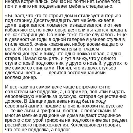
иногда встречались, сейчас их почти нет. Более того,
почти никто не подделывает мебель специально.
«Бывает, что кто-то строит дом и стилизует интерьер
под старину. Десять-двадцать лет мебель живет в
доме, царапается, ломается, изнашивается, и от нее
избавляются, но некоторые деятели пытаются продать
ее, как старинную. Со мной тоже такое случалось. Еще
в девяностые годы в одной галерее я увидел стулья в
стиле жакоб, очень красивые, набор восемнадцатого
века. И вот я смотрю внимательно, глазом
коллекционера и вижу, что одна ножка новая, а одна
старая. Начал ковырять, и тут я вижу, что у одного
стула старый подлокотник, у другого новый, у других то
же самое со спинками. Понял, что из двух стульев
сделали шесть», — делится воспоминаниями
коллекционер.
И все-таки на самом деле чаще встречаются не
сознательные подделки, а, например, попытки выдать
европейскую мебель за русскую, которая существенно
дороже. В Швеции два века назад был в ходу
северный ампир, предметы очень похожи на русские
— те же львы и грифоны, люстры с подвесками. И
многие мелкие аукционные дома выдают старинное
кресло с фигурой грифона на подлокотнике за предмет
российского происхождения. Коллекционер говорит,
что это не подделка, а подлог.