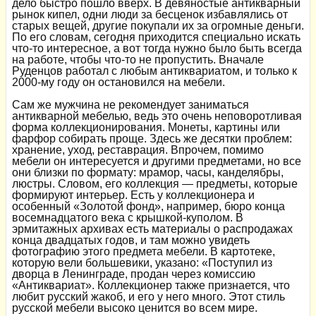
дело быстро пошло вверх. В девяностые антикварный
рынок кипел, одни люди за бесценок избавлялись от
старых вещей, другие покупали их за огромные деньги.
По его словам, сегодня приходится специально искать
что-то интересное, а вот тогда нужно было быть всегда
на работе, чтобы что-то не пропустить. Вначале
Руденцов работал с любым антиквариатом, и только к
2000-му году он остановился на мебели.
Сам же мужчина не рекомендует заниматься
антикварной мебелью, ведь это очень неповоротливая
форма коллекционирования. Монеты, картины или
фарфор собирать проще. Здесь же десятки проблем:
хранение, уход, реставрация. Впрочем, помимо
мебели он интересуется и другими предметами, но все
они близки по формату: мрамор, часы, канделябры,
люстры. Словом, его коллекция — предметы, которые
формируют интерьер. Есть у коллекционера и
особенный «Золотой фонд», например, бюро конца
восемнадцатого века с крышкой-куполом. В
эрмитажных архивах есть материалы о распродажах
конца двадцатых годов, и там можно увидеть
фотографию этого предмета мебели. В картотеке,
которую вели большевики, указано: «Поступил из
дворца в Ленинграде, продан через комиссию
«Антиквариат». Коллекционер также признается, что
любит русский жакоб, и его у него много. Этот стиль
русской мебели высоко ценится во всем мире.