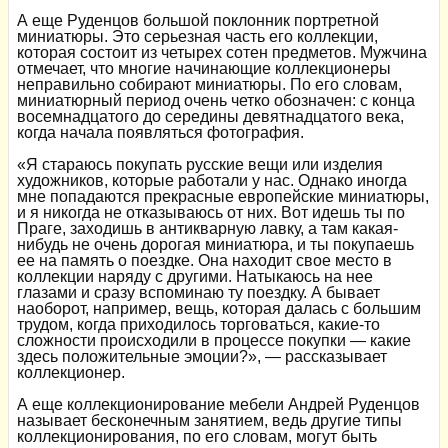
А еще Руденцов большой поклонник портретной
миниатюры. Это серьезная часть его коллекции,
которая состоит из четырех сотен предметов. Мужчина
отмечает, что многие начинающие коллекционеры
неправильно собирают миниатюры. По его словам,
миниатюрный период очень четко обозначен: с конца
восемнадцатого до середины девятнадцатого века,
когда начала появляться фотография.
«Я стараюсь покупать русские вещи или изделия
художников, которые работали у нас. Однако иногда
мне попадаются прекрасные европейские миниатюры,
и я никогда не отказываюсь от них. Вот идешь ты по
Праге, заходишь в антикварную лавку, а там какая-
нибудь не очень дорогая миниатюра, и ты покупаешь
ее на память о поездке. Она находит свое место в
коллекции наряду с другими. Натыкаюсь на нее
глазами и сразу вспоминаю ту поездку. А бывает
наоборот, например, вещь, которая далась с большим
трудом, когда приходилось торговаться, какие-то
сложности происходили в процессе покупки — какие
здесь положительные эмоции?», — рассказывает
коллекционер.
А еще коллекционирование мебели Андрей Руденцов
называет бесконечным занятием, ведь другие типы
коллекционирования, по его словам, могут быть