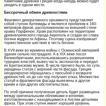
памятники Древней Греции когда-нибудь можно будет
увидеть в одном месте.
Бессрочный обмен древностями
Фрагмент декоративного орнамента представляет
собой ступню Артемиды и является пробелом в 160-
метровом фризе, расположенном на внешней стене
храма Парфенон. Храм расположен на территории
древнегреческого города Акрополь и создан во славу
богини мудрости Афины. Поэтому сцена изображает
торжественное шествие в честь богини.
В XVII веке во времена войны с Османской империей
здание сильно пострадало. А в XIX веке посол
Великобритании, воспользовавшись разрешением
турецких властей, вывез часть экспонатов и передал
их Британскому музею. В числе прочего были, по сути,
украдены статуи с верхней части фасада. Греция
неоднократно обращалась с просьбой о возврате
древностей, но до сих пор получает отказ. Множество
статуй и фрагментов фасада вывезены в другое
время и при других обстоятельствах.
По этой причине полученная деталь будет размещена
между оригинальными обломками и копиями,
изготовленными с находящимися в Англии деталями
фриза. При этом ступня имеет хороший уровень