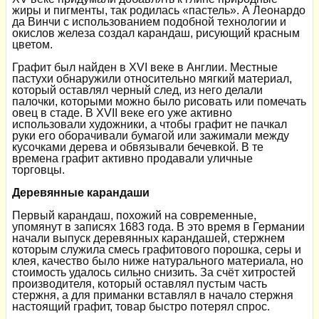
жиры и пигменты, так родилась «пастель». А Леонардо
да Винчи с использованием подобной технологии и
окислов железа создал карандаш, рисующий красным
цветом.
Графит был найден в XVI веке в Англии. Местные
пастухи обнаружили относительно мягкий материал,
который оставлял черный след, из него делали
палочки, которыми можно было рисовать или помечать
овец в стаде. В XVII веке его уже активно
использовали художники, а чтобы графит не пачкал
руки его оборачивали бумагой или зажимали между
кусочками дерева и обвязывали бечевкой. В те
времена графит активно продавали уличные
торговцы.
Деревянные карандаши
Первый карандаш, похожий на современные,
упомянут в записях 1683 года. В это время в Германии
начали выпуск деревянных карандашей, стержнем
которым служила смесь графитового порошка, серы и
клея, качество было ниже натурального материала, но
стоимость удалось сильно снизить. За счёт хитростей
производителя, который оставлял пустым часть
стержня, а для приманки вставлял в начало стержня
настоящий графит, товар быстро потерял спрос.