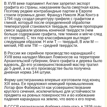
В XVIII веке парламент Англии запретил экспорт
графита из страны, наказанием была смертная казнь.
Поэтому редкие контрабандные партии в Европе
стоили огромных денег. Француз Николя Жак Контэ в
1794 году создал рецептуру грифеля с графитом и
глиной, который после определенной обработки
температурой становился твердым, причем пропорции
смеси задавали уровень конечной твердости (чем
больше содержание графита, тем темнее и мягче след
от стержня). С тех пор классификация выглядит
следующим образом: Н или Т — твердый, В или М —
мягкий, НВ или ТМ — средней твердости.
В России же серийное производство карандашей с
XVIII века наладил Михаил Ломоносов на территории
Архангельской губернии, благо графита и дерева было
вдоволь. До его усовершенствований мастер тратил
до 5 дней, а на его производстве была получена
дневная норма 144 штуки.
Форму шестигранника впервые изготовили под конец
XIX века. Ее предложил немецкий промышленник
Лотар фон Фаберкастл как усовершенствование
круглого сечения, исключительно для устойчивости
предмета на ровных поверхностях и во избежание
падения карандаша на землю, что вело к его порче.
В СССР карандашная фабрика открылась в 1926 году.