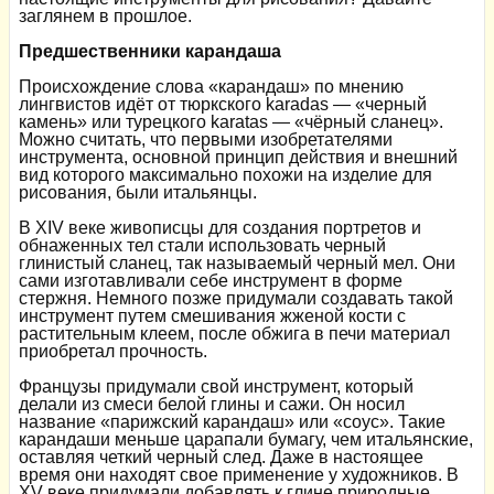
заглянем в прошлое.
Предшественники карандаша
Происхождение слова «карандаш» по мнению
лингвистов идёт от тюркского karadas — «черный
камень» или турецкого karatas — «чёрный сланец».
Можно считать, что первыми изобретателями
инструмента, основной принцип действия и внешний
вид которого максимально похожи на изделие для
рисования, были итальянцы.
В XIV веке живописцы для создания портретов и
обнаженных тел стали использовать черный
глинистый сланец, так называемый черный мел. Они
сами изготавливали себе инструмент в форме
стержня. Немного позже придумали создавать такой
инструмент путем смешивания жженой кости с
растительным клеем, после обжига в печи материал
приобретал прочность.
Французы придумали свой инструмент, который
делали из смеси белой глины и сажи. Он носил
название «парижский карандаш» или «соус». Такие
карандаши меньше царапали бумагу, чем итальянские,
оставляя четкий черный след. Даже в настоящее
время они находят свое применение у художников. В
XV веке придумали добавлять к глине природные