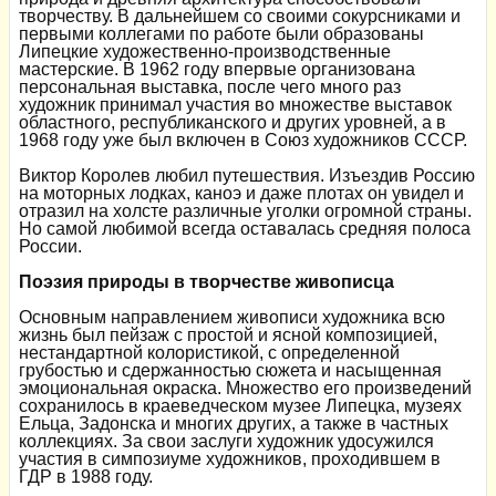
творчеству. В дальнейшем со своими сокурсниками и
первыми коллегами по работе были образованы
Липецкие художественно-производственные
мастерские. В 1962 году впервые организована
персональная выставка, после чего много раз
художник принимал участия во множестве выставок
областного, республиканского и других уровней, а в
1968 году уже был включен в Союз художников СССР.
Виктор Королев любил путешествия. Изъездив Россию
на моторных лодках, каноэ и даже плотах он увидел и
отразил на холсте различные уголки огромной страны.
Но самой любимой всегда оставалась средняя полоса
России.
Поэзия природы в творчестве живописца
Основным направлением живописи художника всю
жизнь был пейзаж с простой и ясной композицией,
нестандартной колористикой, с определенной
грубостью и сдержанностью сюжета и насыщенная
эмоциональная окраска. Множество его произведений
сохранилось в краеведческом музее Липецка, музеях
Ельца, Задонска и многих других, а также в частных
коллекциях. За свои заслуги художник удосужился
участия в симпозиуме художников, проходившем в
ГДР в 1988 году.