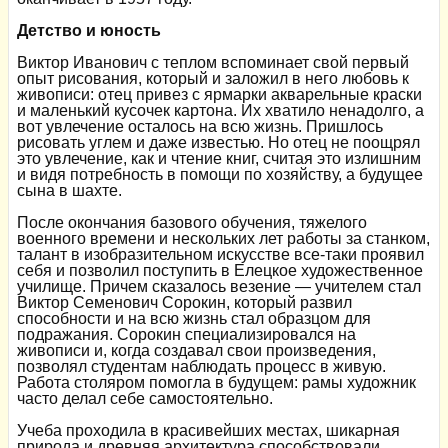
Детство и юность
Виктор Иванович с теплом вспоминает свой первый
опыт рисования, который и заложил в него любовь к
живописи: отец привез с ярмарки акварельные краски
и маленький кусочек картона. Их хватило ненадолго, а
вот увлечение осталось на всю жизнь. Пришлось
рисовать углем и даже известью. Но отец не поощрял
это увлечение, как и чтение книг, считая это излишним
и видя потребность в помощи по хозяйству, а будущее
сына в шахте.
После окончания базового обучения, тяжелого
военного времени и нескольких лет работы за станком,
талант в изобразительном искусстве все-таки проявил
себя и позволил поступить в Елецкое художественное
училище. Причем сказалось везение — учителем стал
Виктор Семенович Сорокин, который развил
способности и на всю жизнь стал образцом для
подражания. Сорокин специализировался на
живописи и, когда создавал свои произведения,
позволял студентам наблюдать процесс в живую.
Работа столяром помогла в будущем: рамы художник
часто делал себе самостоятельно.
Учеба проходила в красивейших местах, шикарная
природа и древняя архитектура способствовали