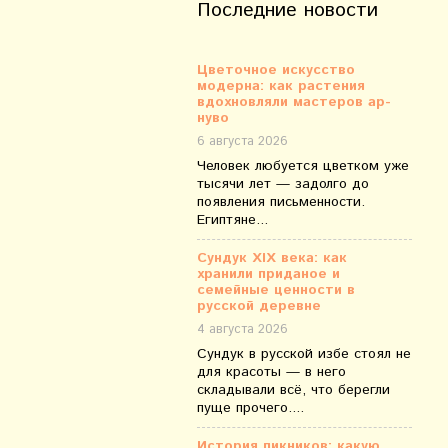
Последние новости
Цветочное искусство
модерна: как растения
вдохновляли мастеров ар-
нуво
6 августа 2026
Человек любуется цветком уже
тысячи лет — задолго до
появления письменности.
Египтяне...
Сундук XIX века: как
хранили приданое и
семейные ценности в
русской деревне
4 августа 2026
Сундук в русской избе стоял не
для красоты — в него
складывали всё, что берегли
пуще прочего....
История пикников: какую