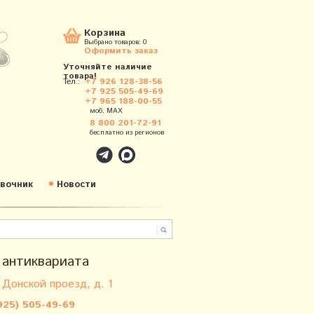
Корзина
Выбрано товаров:
0
Оформить заказ
Уточняйте наличие
товара!
Тел.:
+7 926 128-38-56
+7 925 505-49-69
+7 965 188-00-55
моб. MAX
8 800 201-72-91
бесплатно из регионов
вочник
Новости
 антиквариата
 Донской проезд, д. 1
925) 505-49-69