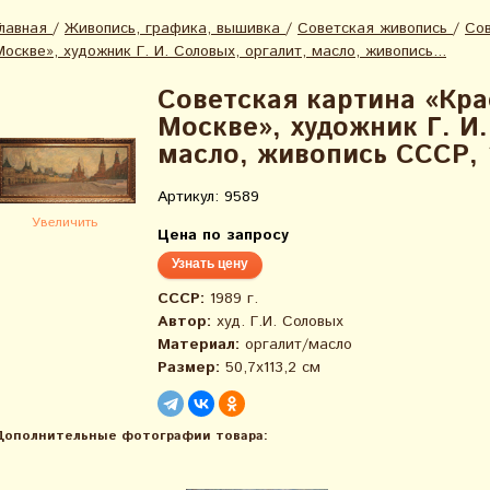
Главная
/
Живопись, графика, вышивка
/
Советская живопись
/
Сов
Москве», художник Г. И. Соловых, оргалит, масло, живопись...
Советская картина «Кра
Москве», художник Г. И.
масло, живопись СССР, 
Артикул: 9589
Увеличить
Цена по запросу
Узнать цену
СССР:
1989 г.
Автор:
худ. Г.И. Соловых
Материал:
оргалит/масло
Размер:
50,7х113,2 см
Дополнительные фотографии товара: