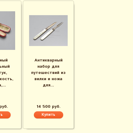
ный
Антикварный
ьный
набор для
ук,
путешествий из
кость,
вилки и ножа​
...
для...
руб.
14 500 руб.