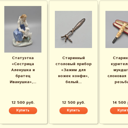
Статуэтка
Старинный
Старин
«Сестрица
столовый прибор
курител
Аленушка и
«Зажим для
мундшт
братец
ножек конфи»,
слоновая 
Иванушка»,...
белый...
резьба,
12 500 руб.
12 500 руб.
14 500 