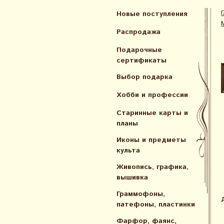
Новые поступления
Распродажа
Подарочные
сертификаты
Выбор подарка
Хобби и профессии
Старинные карты и
планы
Иконы и предметы
культа
Живопись, графика,
вышивка
Граммофоны,
патефоны, пластинки
Фарфор, фаянс,