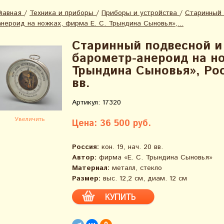
Главная
/
Техника и приборы
/
Приборы и устройства
/
Старинный 
анероид на ножках, фирма Е. С. Трындина Сыновья»,...
Старинный подвесной и
барометр-анероид на но
Трындина Сыновья», Росс
вв.
Артикул: 17320
Увеличить
Цена: 36 500 руб.
Россия:
кон. 19, нач. 20 вв.
Автор:
фирма «Е. С. Трындина Сыновья»
Материал:
металл, стекло
Размер:
выс. 12,2 см, диам. 12 см