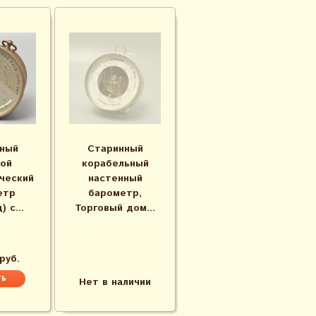
ный
Старинный
ой
корабельный
ческий
настенный
етр
барометр,
 с...
Торговый дом...
руб.
Нет в наличии