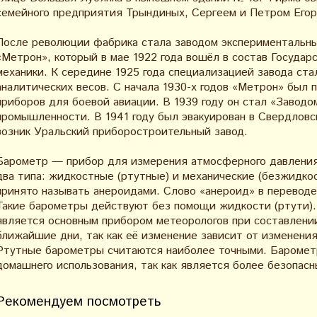
семейного предприятия Трындиных, Сергеем и Петром Его
После революции фабрика стала заводом экспериментальны
«Метрон», который в мае 1922 года вошёл в состав Государ
механики. К середине 1925 года специализацией завода ста
аналитических весов. С начала 1930-х годов «Метрон» был 
приборов для боевой авиации. В 1939 году он стал «Завод
промышленности. В 1941 году был эвакуирован в Свердловск
возник Уральский приборостроительный завод.
Барометр — прибор для измерения атмосферного давления
два типа: жидкостные (ртутные) и механические (безжидк
принято называть анероидами. Слово «анероид» в переводе
Такие барометры действуют без помощи жидкости (ртути).
является основным прибором метеорологов при составлении
ближайшие дни, так как её изменение зависит от изменени
Ртутные барометры считаются наиболее точными. Баромет
домашнего использования, так как является более безопасн
Рекомендуем посмотреть