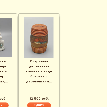
тка
Старинная
ица
деревянная
ка и
копилка в виде
ец
бочонка с
»,...
деревенским...
руб.
12 500 руб.