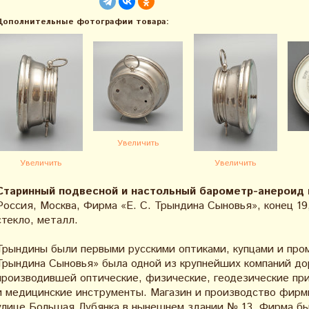
Дополнительные фотографии товара:
Увеличить
Увеличить
Увеличить
Старинный подвесной и настольный барометр-анероид 
Россия, Москва, Фирма «Е. С. Трындина Сыновья», конец 19,
стекло, металл.
Трындины были первыми русскими оптиками, купцами и про
Трындина Сыновья» была одной из крупнейших компаний д
производившей оптические, физические, геодезические пр
и медицинские инструменты. Магазин и производство фирмы
улице Большая Лубянка в нынешнем здании № 13. Фирма был