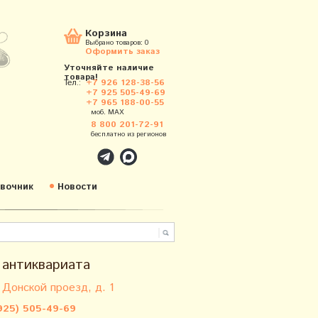
Корзина
Выбрано товаров:
0
Оформить заказ
Уточняйте наличие
товара!
Тел.:
+7 926 128-38-56
+7 925 505-49-69
+7 965 188-00-55
моб. MAX
8 800 201-72-91
бесплатно из регионов
вочник
Новости
 антиквариата
 Донской проезд, д. 1
925) 505-49-69