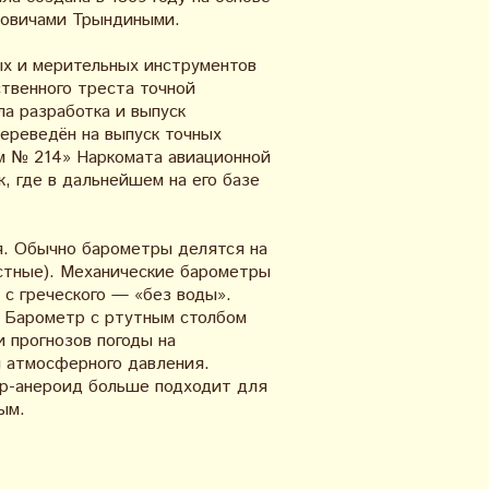
ровичами Трындиными.
х и мерительных инструментов
ственного треста точной
ла разработка и выпуск
переведён на выпуск точных
ом № 214» Наркомата авиационной
, где в дальнейшем на его базе
. Обычно барометры делятся на
остные). Механические барометры
 с греческого — «без воды».
Барометр с ртутным столбом
 прогнозов погоды на
я атмосферного давления.
р-анероид больше подходит для
ым.