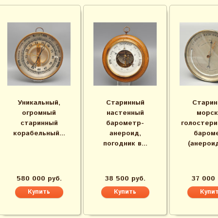
Уникальный,
Старинный
Старин
огромный
настенный
морск
старинный
барометр-
голостери
корабельный...
анероид,
баром
погодник в...
(анероид)
580 000 руб.
38 500 руб.
37 000 