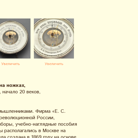
Увеличить
Увеличить
на ножках,
 начало 20 веков,
мышленниками. Фирма «Е. С.
ореволюционной России,
иборы, учебно-наглядные пособия
 располагались в Москве на
а создана в 1869 году на основе