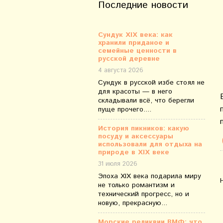
Последние новости
Сундук XIX века: как
хранили приданое и
семейные ценности в
русской деревне
4 августа 2026
Сундук в русской избе стоял не
для красоты — в него
складывали всё, что берегли
пуще прочего....
История пикников: какую
посуду и аксессуары
использовали для отдыха на
природе в XIX веке
31 июля 2026
Эпоха XIX века подарила миру
не только романтизм и
технический прогресс, но и
новую, прекрасную...
Морские реликвии ВМФ: что