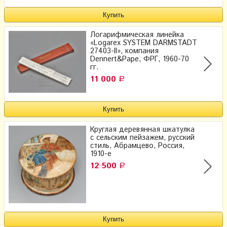
Логарифмическая линейка
«Logarex SYSTEM DARMSTADT
27403-II», компания
Dennert&Pape, ФРГ, 1960-70
гг.
11 000
Р
Круглая деревянная шкатулка
с сельским пейзажем, русский
стиль, Абрамцево, Россия,
1910-е
12 500
Р