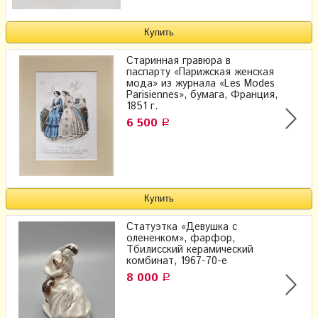
Старинная гравюра в
паспарту «Парижская женская
мода» из журнала «Les Modes
Parisiennes», бумага, Франция,
1851 г.
6 500
Р
Статуэтка «Девушка с
олененком», фарфор,
Тбилисский керамический
комбинат, 1967-70-е
8 000
Р