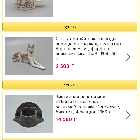
Статуэтка «Собака породы
немецкая овчарка», скульптор
Воробьев Б. Я., фарфор,
анималистика ЛФЗ, 1950-60
гг.
2 500
Р
Винтажная пепельница
«Шляпа Наполеона» с
рекламой коньяка Courvoisier,
бакелит, Франция, 1960-е
14 500
Р