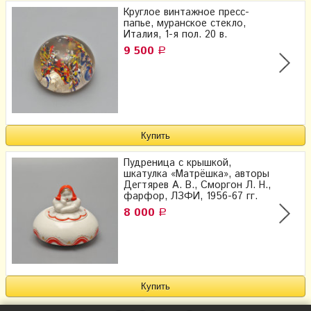
Круглое винтажное пресс-
папье, муранское стекло,
Италия, 1-я пол. 20 в.
9 500
Р
Пудреница с крышкой,
шкатулка «Матрёшка», авторы
Дегтярев А. В., Сморгон Л. Н.,
фарфор, ЛЗФИ, 1956-67 гг.
8 000
Р