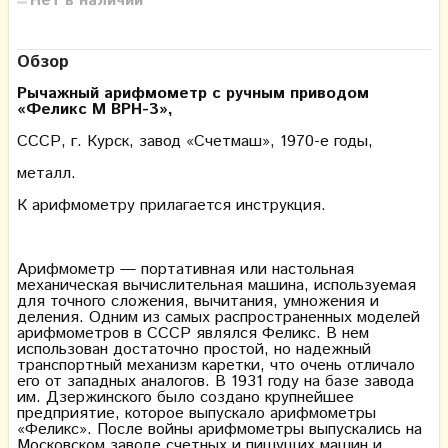
Нет в наличии
Обзор
Рычажный арифмометр с ручным приводом
«Феликс М ВРH-3»,
СССР, г. Курск, завод «Счетмаш», 1970-е годы,
металл.
К арифмометру прилагается инструкция.
Арифмометр — портативная или настольная
механическая вычислительная машина, используемая
для точного сложения, вычитания, умножения и
деления. Одним из самых распространенных моделей
арифмометров в СССР являлся Феликс. В нем
использован достаточно простой, но надежный
транспортный механизм каретки, что очень отличало
его от западных аналогов. В 1931 году на базе завода
им. Дзержинского было создано крупнейшее
предприятие, которое выпускало арифмометры
«Феликс». После войны арифмометры выпускались на
Московском заводе счетных и пишущих машин и