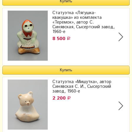
Статуэтка «Лягушка-
квакушка» из комплекта
«Теремок», ​автор С.
Синявская​, Сысертский завод,
1960-е
8 500
Р
Статуэтка «Мишутка», ​автор
Синявская С. И., Сысертский
завод, 1960-е
2 200
Р