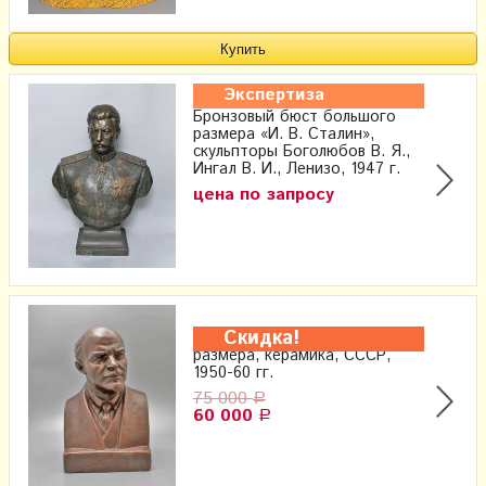
Экспертиза
Бронзовый бюст большого
размера «И. В. Сталин»,
скульпторы Боголюбов В. Я.,
Ингал В. И., Ленизо, 1947 г.
цена по запросу
Скидка!
Бюст «В. И. Ленин» большого
размера, керамика, СССР,
1950-60 гг.
75 000
Р
60 000
Р