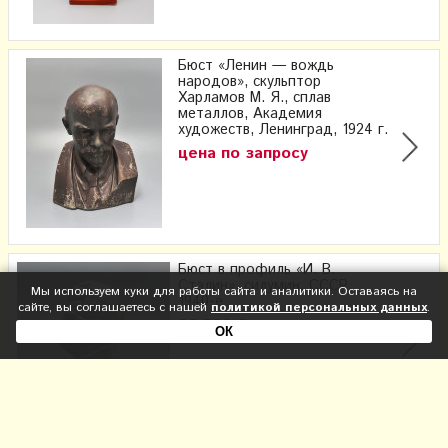
Бюст «Ленин — вождь
народов», скульптор
Харламов М. Я., сплав
металлов, Академия
художеств, Ленинград, 1924 г.
цена по запросу
Бюст в профиль «И. В.
Сталин», силумин, СССР,
Мы используем куки для работы сайта и аналитики. Оставаясь на
1940-е
сайте, вы соглашаетесь с нашей
политикой персональных данных
.
22 500
Р
ОК