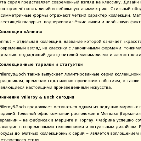
Эта серия представляет современный взгляд на классику. Дизайн
повторяя чёткость линий и небольшую асимметрию. Стильный обо
асимметричные формы отражают чёткий характер коллекции. Мат
блестящей глазурью, подчеркивая чёткие линии и необычную факт
Коллекция «Anmut»
Anmut – отдельная коллекция, название которой означает «красот
современный взгляд на классику с лаконичными формами, тонким
идеально подходящий для ценителей минимализма и элегантности
Коллекционные тарелки и статуэтки
Villeroy&Boch также выпускает лимитированные серии коллекцион
праздникам, временам года или историческим событиям, а также
являющиеся настоящими произведениями искусства.
Значение Villeroy & Boch сегодня
Villeroy&Boch продолжает оставаться одним из ведущих мировых 
изделий. Головной офис компании расположен в Метлахе (Германия)
Германии – на фабриках в Мерциге и Торгау. Фабрика успешно со
наследие с современными технологиями и актуальным дизайном. Е
посуды до элитных коллекционных серий – является воплощением 
безупречного стиля.