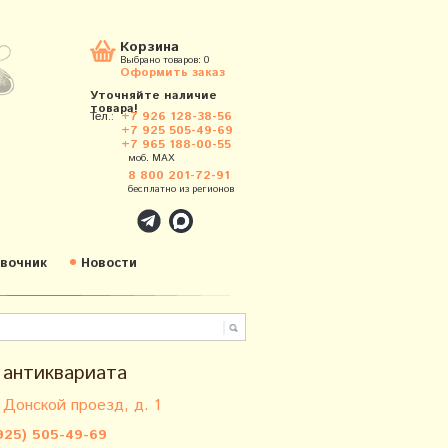
Корзина
Выбрано товаров:
0
Оформить заказ
Уточняйте наличие
товара!
Тел.:
+7 926 128-38-56
+7 925 505-49-69
+7 965 188-00-55
моб. MAX
8 800 201-72-91
бесплатно из регионов
вочник
Новости
 антиквариата
 Донской проезд, д. 1
925) 505-49-69