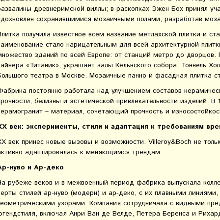
развалины древнеримской виллы; в раскопках Эжен Бох принял уча
вдохновлён сохранившимися мозаичными полами, разработав моза
Плитка получила известное всем название метлахской плитки и ста
наименование стало нарицательным для всей архитектурной плитки
множество зданий по всей Европе: от станций метро до дворцов. 
лайнера «Титаник», украшает залы Кёльнского собора, Тоннель Хо
Большого театра в Москве. Мозаичные панно и фасадная плитка с
Фабрика постоянно работала над улучшением составов керамичес
прочности, белизны и эстетической привлекательности изделий. В
керамогранит – материал, сочетающий прочность и износостойкос
XX век: эксперименты, стили и адаптация к требованиям вр
XX век принес новые вызовы и возможности. Villeroy&Boch не толь
активно адаптировалась к меняющимся трендам.
Ар-нуво и Ар-деко
На рубеже веков и в межвоенный период фабрика выпускала кол
черты стилей ар-нуво (модерн) и ар-деко, с их плавными линиями
геометрическими узорами. Компания сотрудничала с видными пре
югендстиля, включая Анри Ван де Велде, Петера Беренса и Риха