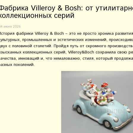
Фабрика Villeroy & Bosh: от утилитар
коллекционных серий
14 июня 2026
История фабрики Villeroy & Boch – это не просто хроника развити
культурных, промышленных и эстетических изменений, происходив
двух с половиной столетий. Пройдя путь от скромного производст
изысканных коллекционных серий, Villeroy&Boch сохранила свою 
качества, инноваций и, что немаловажно, стиля, который продолж
разных поколений.