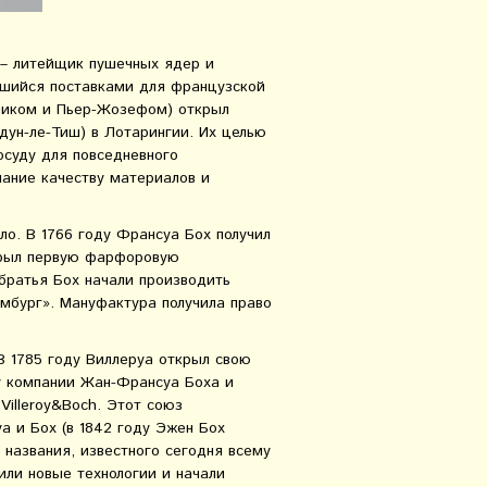
х – литейщик пушечных ядер и
вшийся поставками для французской
ником и Пьер-Жозефом) открыл
ун-ле-Тиш) в Лотарингии. Их целью
осуду для повседневного
мание качеству материалов и
ло. В 1766 году Франсуа Бох получил
крыл первую фарфоровую
братья Бох начали производить
мбург». Мануфактура получила право
В 1785 году Виллеруа открыл свою
у компании Жан-Франсуа Боха и
illeroy&Boch. Этот союз
 и Бох (в 1842 году Эжен Бох
у названия, известного сегодня всему
ли новые технологии и начали