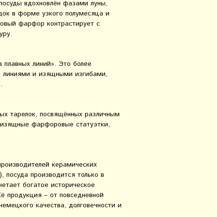
 посуды вдохновлён фазами луны,
док в форме узкого полумесяца и
овый фарфор контрастирует с
уру.
а плавных линий». Это более
и линиями и изящными изгибами,
.
ных тарелок, посвящённых различным
 изящные фарфоровые статуэтки,
производителей керамических
, посуда производится только в
четает богатое историческое
ё продукция – от повседневной
немецкого качества, долговечности и