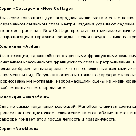
Серии
«Cottage» и
«New Cottage»
Эти серии воплощают дух загородной жизни, уюта и естественнос
современном селянском стиле кантри, изделия украшают садовые
вьющегося растения. New Cottage представляет минималистичес
возвращающий к гармонии природы – белая посуда в стиле кантри
Коллекция «Audun»
Эта коллекция, вдохновлённая старинными французскими сельски
сочетанием классического французского стиля и ретро-дизайна. В
белые изображения пасторальных сцен, дополненные желтыми акц
современный вид. Посуда выполнена из тонкого фарфора с класс
прорисованными мотивами, изображающими сцены из жизни франц
особым винтажным очарованием.
Коллекция «Mariefleur»
Одна из самых популярных коллекций, Mariefleur славится своим 
приносит летнее цветочное великолепие на стол, обилие цветов и
фарфоре придаёт этой посуде легкость и праздничность.
Серия «NewMoon»