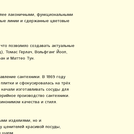
более лаконичными, функциональными
ные линии и сдержанные цветовые
 что позволило создавать актуальные
), Томас Герлач, Вольфганг Йооп,
ан и Маттео Тун.
авление сантехники. В 1869 году
плитки и сфокусировалась на трёх
у начали изготавливать сосуды для
серийное производство сантехники.
инонимом качества и стиля.
ными изделиями, но и
у ценителей красивой посуды,
й шарм.