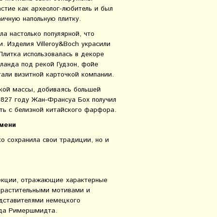
стие как археолог-любитель и был
ичную напольную плитку.
ла настолько популярной, что
. Изделия Villeroy&Boch украсили
Плитка использовалась в декоре
лланда под рекой Гудзон, фойе
тали визитной карточкой компании.
кой массы, добиваясь большей
 1827 году Жан-Франсуа Бох получил
ть с белизной китайского фарфора.
емени
ко сохранила свои традиции, но и
лекции, отражающие характерные
, растительными мотивами и
дставителями немецкого
рда Римершмидта.