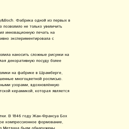
oy&Boch. Фабрика одной из первых в
 позволило не только увеличить
тил инновационную печать на
тивно экспериментировала с
зволила наносить сложные рисунки на
лая декоративную посуду более
йолики на фабрике в Шрамберге,
ашенные многоцветной росписью.
нными узорами, вдохновлённую
тской керамикой, которая является
итки. В 1846 году Жан-Франсуа Бох
хое компрессионное формование,
из Метлаха были обнаружены