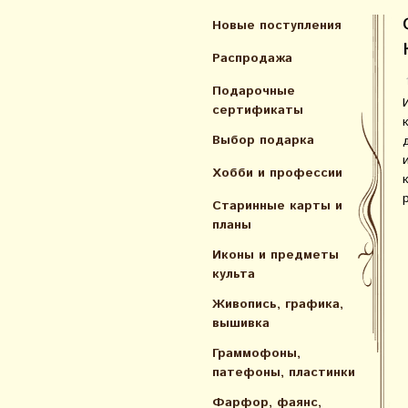
Новые поступления
Распродажа
Подарочные
сертификаты
Выбор подарка
Хобби и профессии
Старинные карты и
планы
Иконы и предметы
культа
Живопись, графика,
вышивка
Граммофоны,
патефоны, пластинки
Фарфор, фаянс,