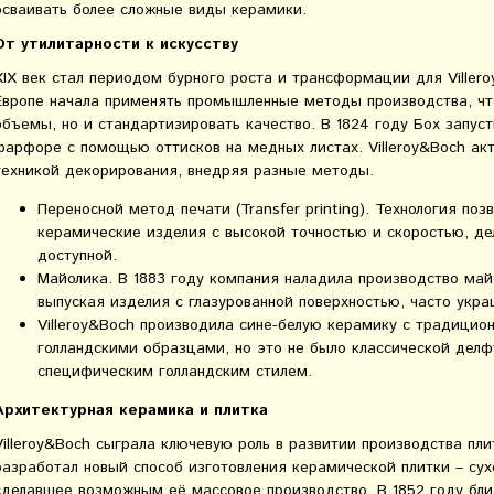
осваивать более сложные виды керамики.
От утилитарности к искусству
XIX век стал периодом бурного роста и трансформации для Viller
Европе начала применять промышленные методы производства, что
объемы, но и стандартизировать качество. В 1824 году Бох запус
фарфоре с помощью оттисков на медных листах. Villeroy&Boch ак
техникой декорирования, внедряя разные методы.
Переносной метод печати (Transfer printing). Технология по
керамические изделия с высокой точностью и скоростью, де
доступной.
Майолика. В 1883 году компания наладила производство ма
выпуская изделия с глазурованной поверхностью, часто укр
Villeroy&Boch производила сине-белую керамику с традицио
голландскими образцами, но это не было классической делф
специфическим голландским стилем.
Архитектурная керамика и плитка
Villeroy&Boch сыграла ключевую роль в развитии производства пл
разработал новый способ изготовления керамической плитки – су
сделавшее возможным её массовое производство. В 1852 году бл