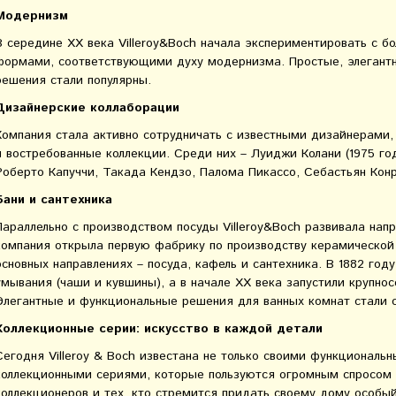
Модернизм
В середине XX века Villeroy&Boch начала экспериментировать с 
формами, соответствующими духу модернизма. Простые, элегант
решения стали популярны.
Дизайнерские коллаборации
Компания стала активно сотрудничать с известными дизайнерами,
и востребованные коллекции. Среди них – Луиджи Колани (1975 год
Роберто Капуччи, Такада Кендзо, Палома Пикассо, Себастьян Конр
Бани и сантехника
Параллельно с производством посуды Villeroy&Boch развивала напр
компания открыла первую фабрику по производству керамической 
основных направлениях – посуда, кафель и сантехника. В 1882 год
умывания (чаши и кувшины), а в начале XX века запустили крупно
Элегантные и функциональные решения для ванных комнат стали с
Коллекционные серии: искусство в каждой детали
Сегодня Villeroy & Boch известана не только своими функциональ
коллекционными сериями, которые пользуются огромным спросом 
коллекционеров и тех, кто стремится придать своему дому особы