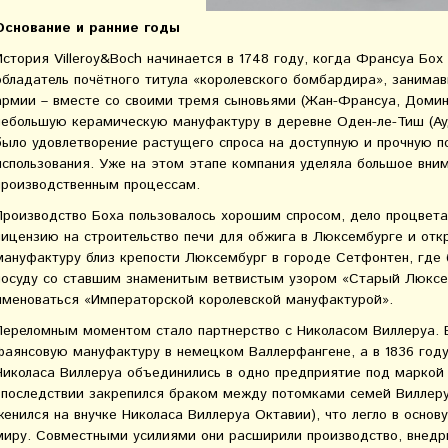
Основание и ранние годы
История Villeroy&Boch начинается в 1748 году, когда Франсуа Бо
обладатель почётного титула «королевского бомбардира», занима
армии – вместе со своими тремя сыновьями (Жан-Франсуа, Доми
небольшую керамическую мануфактуру в деревне Оден-ле-Тиш (Ауд
было удовлетворение растущего спроса на доступную и прочную п
использования. Уже на этом этапе компания уделяла большое вни
производственным процессам.
Производство Боха пользовалось хорошим спросом, дело процвета
лицензию на строительство печи для обжига в Люксембурге и от
мануфактуру близ крепости Люксембург в городе Сетфонтен, где 
посуду со ставшим знаменитым ветвистым узором «Старый Люксе
именоваться «Императорской королевской мануфактурой».
Переломным моментом стало партнерство с Николасом Виллеруа. 
фаянсовую мануфактуру в немецком Валлерфангене, а в 1836 год
Николаса Виллеруа объединились в одно предприятие под маркой V
впоследствии закрепился браком между потомками семей Виллеруа
женился на внучке Николаса Виллеруа Октавии), что легло в основ
миру. Совместными усилиями они расширили производство, внедри