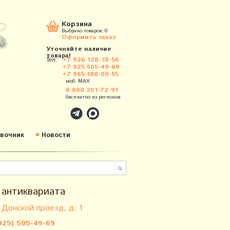
Корзина
Выбрано товаров:
0
Оформить заказ
Уточняйте наличие
товара!
Тел.:
+7 926 128-38-56
+7 925 505-49-69
+7 965 188-00-55
моб. MAX
8 800 201-72-91
бесплатно из регионов
вочник
Новости
 антиквариата
 Донской проезд, д. 1
925) 505-49-69