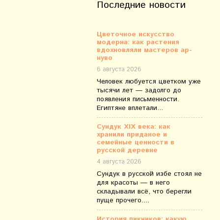
Последние новости
Цветочное искусство
модерна: как растения
вдохновляли мастеров ар-
нуво
6 августа 2026
Человек любуется цветком уже
тысячи лет — задолго до
появления письменности.
Египтяне вплетали...
Сундук XIX века: как
хранили приданое и
семейные ценности в
русской деревне
4 августа 2026
Сундук в русской избе стоял не
для красоты — в него
складывали всё, что берегли
пуще прочего....
История пикников: какую