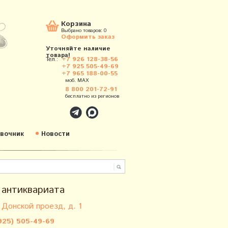
Корзина
Выбрано товаров:
0
Оформить заказ
Уточняйте наличие
товара!
Тел.:
+7 926 128-38-56
+7 925 505-49-69
+7 965 188-00-55
моб. MAX
8 800 201-72-91
бесплатно из регионов
вочник
Новости
 антиквариата
 Донской проезд, д. 1
925) 505-49-69