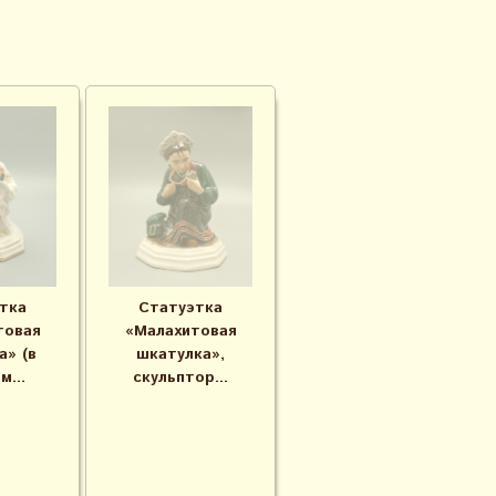
тка
Статуэтка
товая
«Малахитовая
а» (в
шкатулка»,
м...
скульптор...