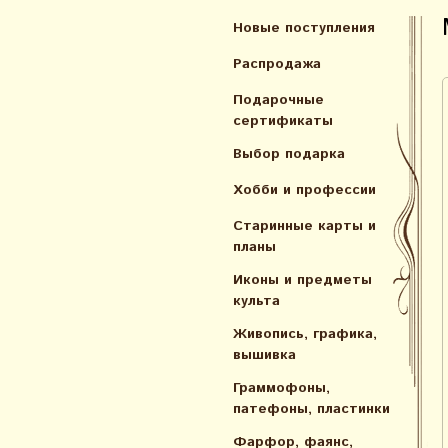
Новые поступления
Распродажа
Подарочные
сертификаты
Выбор подарка
Хобби и профессии
Старинные карты и
планы
Иконы и предметы
культа
Живопись, графика,
вышивка
Граммофоны,
патефоны, пластинки
Фарфор, фаянс,