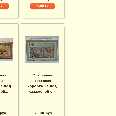
ная
Старинная
ная
жестяная
из-под
коробка из-под
ей...
сладостей с...
руб.
55 000 руб.