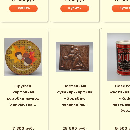
12 500 руб.
7 500 руб.
12 500 
Круглая
Настенный
Советс
картонная
сувенир-картина
жестяная
коробка из-под
«Борьба»,
«Ко
лакомства...
чеканка на...
натурал
без..
7 800 руб.
25 500 руб.
5 500 