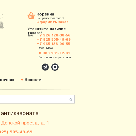
Корзина
Выбрано товаров:
0
Оформить заказ
Уточняйте наличие
товара!
Тел.:
+7 926 128-38-56
+7 925 505-49-69
+7 965 188-00-55
моб. MAX
8 800 201-72-91
бесплатно из регионов
вочник
Новости
 антиквариата
 Донской проезд, д. 1
925) 505-49-69