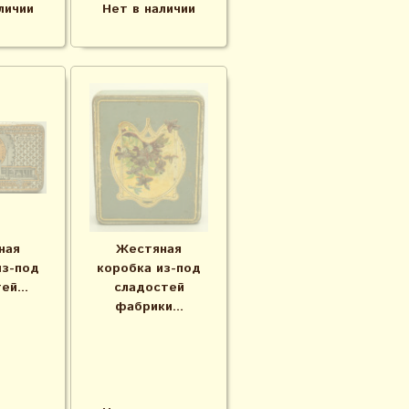
личии
Нет в наличии
ная
Жестяная
из-под
коробка из-под
ей...
сладостей
фабрики...