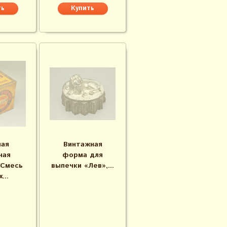
ая
Винтажная
ная
форма для
«Смесь
выпечки «Лев»,...
...