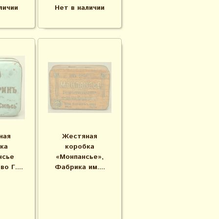
личии
Нет в наличии
ная
Жестяная
ка
коробка
нсье
«Монпансье»,
о Г....
Фабрика им....