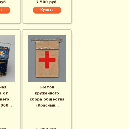
руб.
7 500 руб.
ная
Жетон
а от
кружечного
него
сбора общества
960...
«Красный...