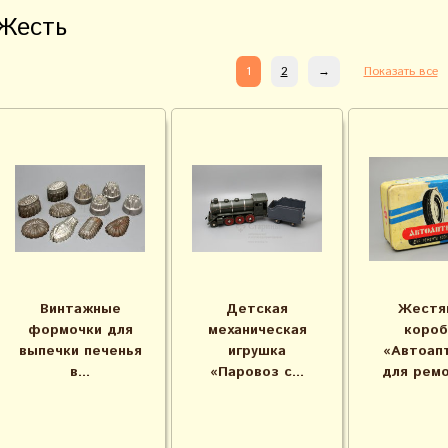
Жесть
1
2
→
Показать все
Винтажные
Детская
Жестя
формочки для
механическая
короб
выпечки печенья
игрушка
«Автоап
в...
«Паровоз с...
для ремо