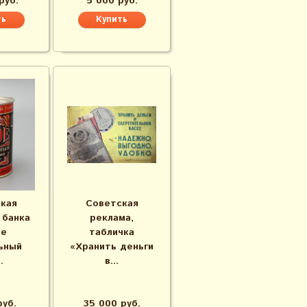
руб.
5 000 руб.
кая
Советская
 банка
реклама,
фе
табличка
ьный
«Хранить деньги
.
в...
руб.
35 000 руб.