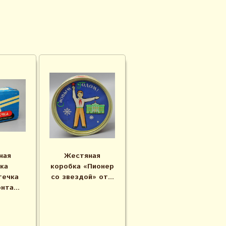
ная
Жестяная
ка
коробка «Пионер
течка
со звездой» от...
нта...