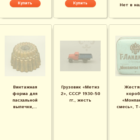
Нет в на
Винтажная
Грузовик «Метиз
Жестя
форма для
2», СССР 1930-50
короб
пасхальной
гг., жесть
«Монпа
выпечки,...
смесь», Т-в