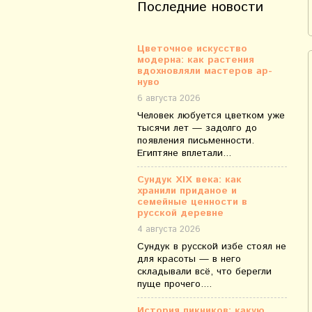
Последние новости
Цветочное искусство
модерна: как растения
вдохновляли мастеров ар-
нуво
6 августа 2026
Человек любуется цветком уже
тысячи лет — задолго до
появления письменности.
Египтяне вплетали...
Сундук XIX века: как
хранили приданое и
семейные ценности в
русской деревне
4 августа 2026
Сундук в русской избе стоял не
для красоты — в него
складывали всё, что берегли
пуще прочего....
История пикников: какую