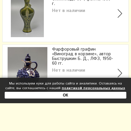
г.
Нет в наличии
Фарфоровый графин
«Виноград в корзине», автор
Быструшкин Б. Д., ЛФЗ, 1950-
60 гг.
Нет в наличии
Мы используем куки для работы сайта и аналитики. Оставаясь на
сайте, вы соглашаетесь с нашей
политикой персональных данных
.
ОК
Фарфоровый графин
«Гвоздика», автор формы
Семенова А. Н., ЛФЗ, 1970-80
гг.
Нет в наличии