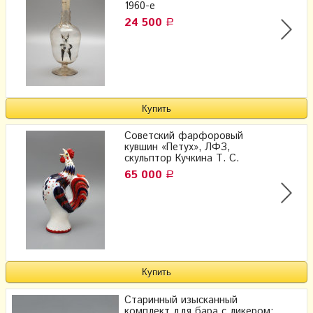
1960-е
24 500
Р
Советский фарфоровый
кувшин «Петух», ЛФЗ,
скульптор Кучкина Т. С.
65 000
Р
Старинный изысканный
комплект для бара с ликером: