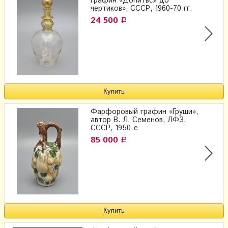
графин «Допиться до
чертиков», СССР, 1960-70 гг.
24 500
Р
Фарфоровый графин «Груши»,
автор В. Л. Семенов, ЛФЗ,
СССР, 1950-е
85 000
Р