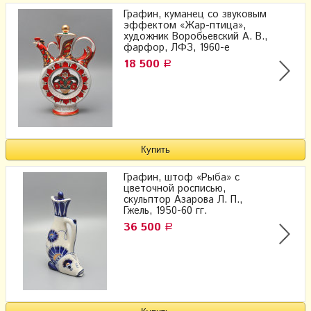
Графин, куманец со звуковым
эффектом «Жар-птица»,
художник Воробьевский А. В.,
фарфор, ЛФЗ, 1960-е
18 500
Р
Графин, штоф «Рыба» с
цветочной росписью,
скульптор Азарова Л. П.,
Гжель, 1950-60 гг.
36 500
Р