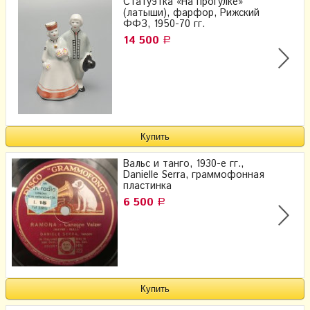
Статуэтка «На прогулке»
(латыши), фарфор, Рижский
ФФЗ, 1950-70 гг.
14 500
Р
Вальс и танго, 1930-е гг.,
Danielle Serra, граммофонная
пластинка
6 500
Р