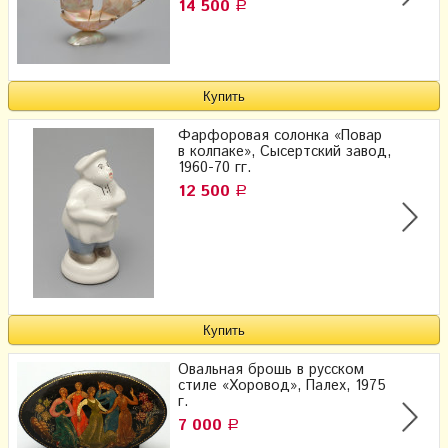
14 500
Р
Фарфоровая солонка «Повар
в колпаке», Сысертский завод,
1960-70 гг.
12 500
Р
Овальная брошь в русском
стиле «Хоровод», Палех, 1975
г.
7 000
Р