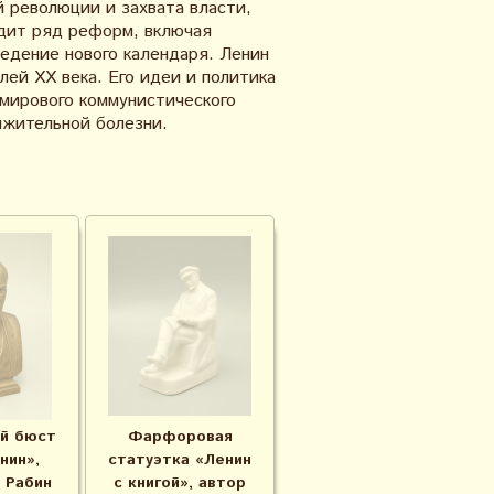
й революции и захвата власти,
одит ряд реформ, включая
едение нового календаря. Ленин
ей XX века. Его идеи и политика
 мирового коммунистического
лжительной болезни.
й бюст
Фарфоровая
енин»,
статуэтка «Ленин
 Рабин
с книгой», ​автор