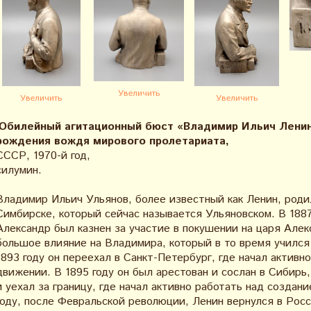
Увеличить
Увеличить
Увеличить
Юбилейный агитационный бюст «Владимир Ильич Ленин»
рождения вождя мирового пролетариата,
СССР, 1970-й год,
силумин.
Владимир Ильич Ульянов, более известный как Ленин, родил
Симбирске, который сейчас называется Ульяновском. В 1887
Александр был казнен за участие в покушении на царя Алекс
большое влияние на Владимира, который в то время учился
1893 году он переехал в Санкт-Петербург, где начал актив
движении. В 1895 году он был арестован и сослан в Сибирь,
и уехал за границу, где начал активно работать над создан
году, после Февральской революции, Ленин вернулся в Росс