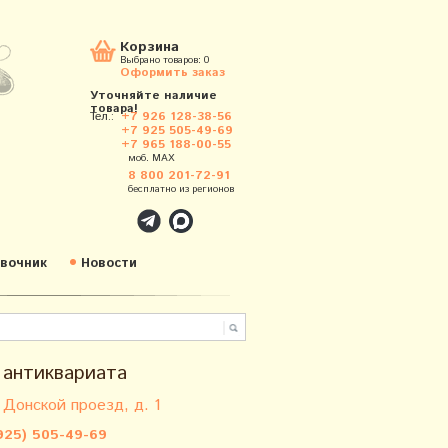
Корзина
Выбрано товаров:
0
Оформить заказ
Уточняйте наличие
товара!
Тел.:
+7 926 128-38-56
+7 925 505-49-69
+7 965 188-00-55
моб. MAX
8 800 201-72-91
бесплатно из регионов
вочник
Новости
 антиквариата
 Донской проезд, д. 1
925) 505-49-69