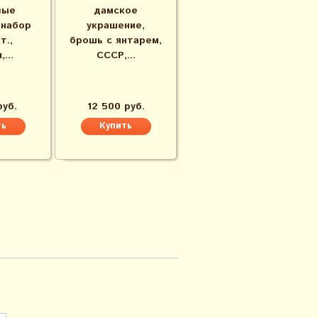
вые
дамское
 набор
украшение,
т.,
брошь с янтарем,
...
СССР,...
руб.
12 500 руб.