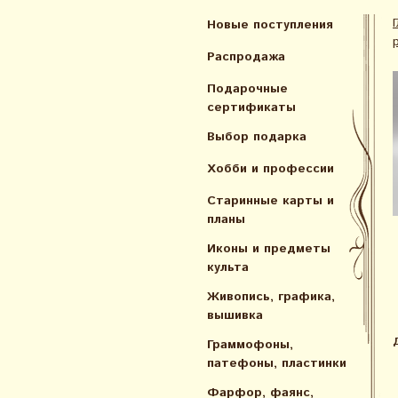
Новые поступления
Распродажа
Подарочные
сертификаты
Выбор подарка
Хобби и профессии
Старинные карты и
планы
Иконы и предметы
культа
Живопись, графика,
вышивка
Граммофоны,
патефоны, пластинки
Фарфор, фаянс,