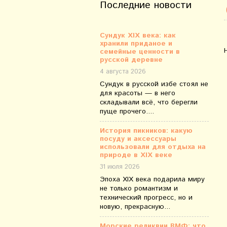
Последние новости
Сундук XIX века: как
хранили приданое и
семейные ценности в
русской деревне
4 августа 2026
Сундук в русской избе стоял не
для красоты — в него
складывали всё, что берегли
пуще прочего....
История пикников: какую
посуду и аксессуары
использовали для отдыха на
природе в XIX веке
31 июля 2026
Эпоха XIX века подарила миру
не только романтизм и
технический прогресс, но и
новую, прекрасную...
Морские реликвии ВМФ: что