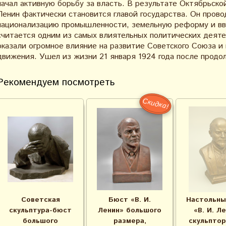
начал активную борьбу за власть. В результате Октябрьско
Ленин фактически становится главой государства. Он пров
национализацию промышленности, земельную реформу и вв
считается одним из самых влиятельных политических деятел
оказали огромное влияние на развитие Советского Союза и
движения. Ушел из жизни 21 января 1924 года после продо
Рекомендуем посмотреть
Скидка!
Советская
Бюст «В. И.
Настольны
скульптура-бюст
Ленин» большого
«В. И. Л
большого
размера,
скульптор