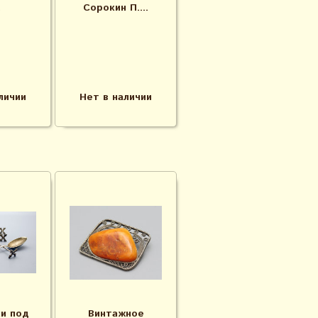
.
Сорокин П....
личии
Нет в наличии
и под
Винтажное