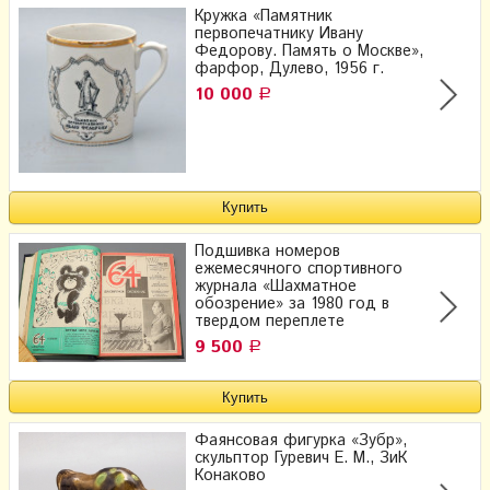
Кружка «Памятник
первопечатнику Ивану
Федорову. Память о Москве»,
фарфор, Дулево, 1956 г.
10 000
Р
Подшивка номеров
ежемесячного спортивного
журнала «Шахматное
обозрение» за 1980 год в
твердом переплете
9 500
Р
Фаянсовая фигурка «Зубр»,
скульптор Гуревич Е. М., ЗиК
Конаково