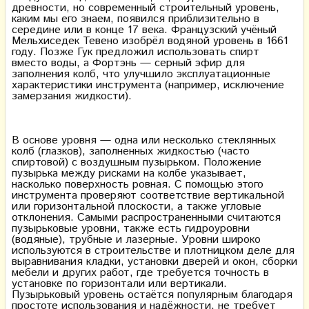
древности, но современный строительный уровень,
каким мы его знаем, появился приблизительно в
середине или в конце 17 века. Французский учёный
Мельхиседек Тевено изобрёл водяной уровень в 1661
году. Позже Гук предложил использовать спирт
вместо воды, а Фортэнь — серный эфир для
заполнения колб, что улучшило эксплуатационные
характеристики инструмента (например, исключение
замерзания жидкости).
В основе уровня — одна или несколько стеклянных
колб (глазков), заполненных жидкостью (часто
спиртовой) с воздушным пузырьком. Положение
пузырька между рисками на колбе указывает,
насколько поверхность ровная. С помощью этого
инструмента проверяют соответствие вертикальной
или горизонтальной плоскости, а также угловые
отклонения. Самыми распространенными считаются
пузырьковые уровни, также есть гидроуровни
(водяные), трубные и лазерные. Уровни широко
используются в строительстве и плотницком деле для
выравнивания кладки, установки дверей и окон, сборки
мебели и других работ, где требуется точность в
установке по горизонтали или вертикали.
Пузырьковый уровень остаётся популярным благодаря
простоте использования и надёжности, не требует